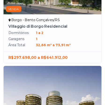
VENDA
Borgo - Bento Gonçalves/RS
Villaggio di Borgo Residencial
Dormitórios
1 a 2
Garagens
1
Área Total
32,66 m² a 73,91 m²
R$297.698,00 a R$641.912,00