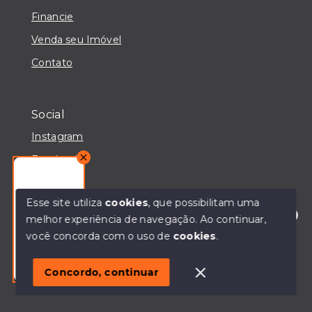
Financie
Venda seu Imóvel
Contato
Social
Instagram
Facebook
Youtube
Esse site utiliza
cookies
, que possibilitam uma
melhor experiência de navegação.
Ao continuar,
Olá! Estou disponível para te ajudar.
você concorda com o uso de
cookies
.
© Copyright 2026 - IMOBILIÁRIA CASA MAIORI -
Todos os direitos reservados
Oportunidade no Bairro Verona!
Concordo, continuar
SITE PARA IMOBILIARIA