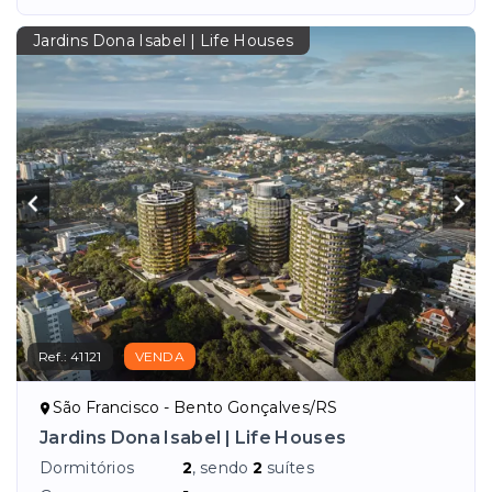
Jardins Dona Isabel | Life Houses
Ref.:
41121
VENDA
São Francisco - Bento Gonçalves/RS
Jardins Dona Isabel | Life Houses
Dormitórios
2
, sendo
2
suítes