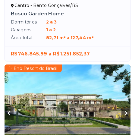
Centro - Bento Gonçalves/RS
Bosco Garden Home
Dormitórios
2 a 3
Garagens
1 a 2
Área Total
82,71 m² a 127,44 m²
R$746.845,99 a R$1.251.852,37
1º Eno Resort do Brasil