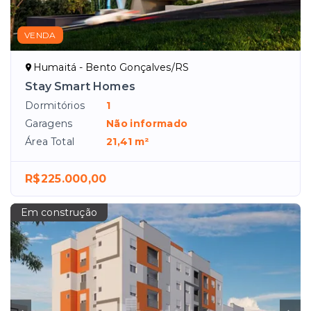
VENDA
Humaitá - Bento Gonçalves/RS
Stay Smart Homes
Dormitórios
1
Garagens
Não informado
Área Total
21,41 m²
R$225.000,00
Em construção