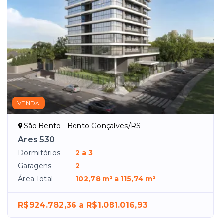
VENDA
São Bento - Bento Gonçalves/RS
Ares 530
Dormitórios
2 a 3
Garagens
2
Área Total
102,78 m² a 115,74 m²
R$924.782,36 a R$1.081.016,93