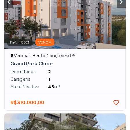
Ref.:
40553
VENDA
Verona - Bento Gonçalves/RS
Grand Park Clube
Dormitórios
2
Garagens
1
Área Privativa
45
m²
R$310.000,00