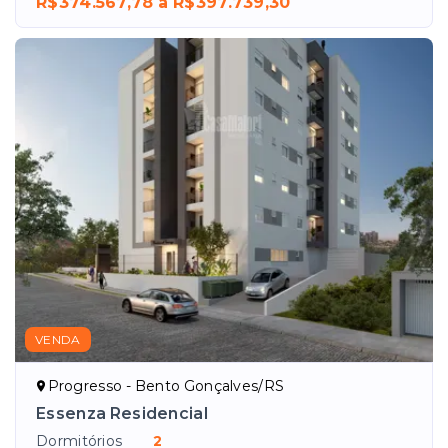
R$374.567,78 a R$397.739,30
VENDA
Progresso - Bento Gonçalves/RS
Essenza Residencial
Dormitórios
2