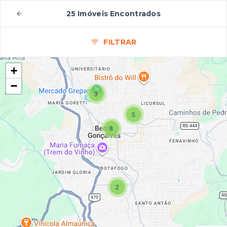
25 Imóveis Encontrados
FILTRAR
+
−
3
5
8
2