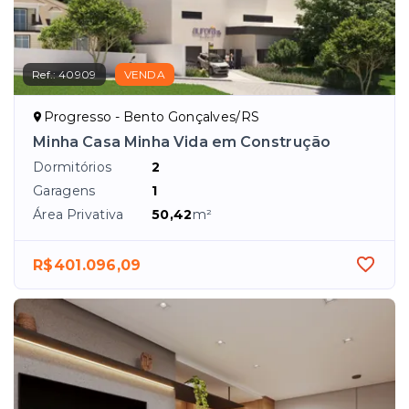
Ref.:
40909
VENDA
Progresso - Bento Gonçalves/RS
Minha Casa Minha Vida em Construção
Dormitórios
2
Garagens
1
Área Privativa
50,42
m²
R$401.096,09