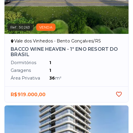
Ref.:
50263
VENDA
Vale dos Vinhedos - Bento Gonçalves/RS
BACCO WINE HEAVEN - 1º ENO RESORT DO
BRASIL
Dormitórios
1
Garagens
1
Área Privativa
36
m²
R$919.000,00