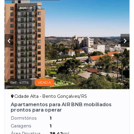
Ref.:
41176
VENDA
Cidade Alta - Bento Gonçalves/RS
Apartamentos para AIR BNB mobiliados
prontos para operar
Dormitórios
1
Garagens
1
Área Privativa
38,42
m²