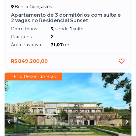
Bento Gonçalves
Apartamento de 3 dormitórios com suíte e
2 vagas no Residencial Sunset
Dormitórios
3
, sendo
1
suíte
Garagens
2
Área Privativa
71,07
m²
R$849.200,00
1º Eno Resort do Brasil