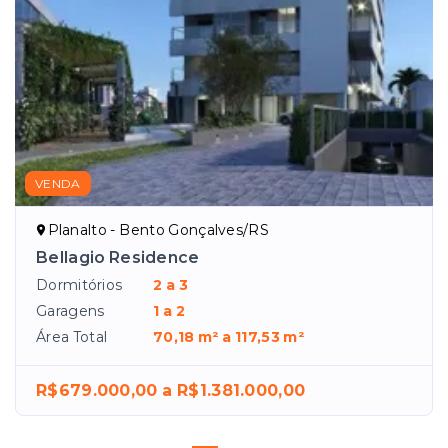
VENDA
Planalto - Bento Gonçalves/RS
Bellagio Residence
Dormitórios
2 a 3
Garagens
1 a 2
Área Total
70,18 m² a 117,53 m²
R$679.000,00 a R$1.381.000,00