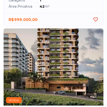
Garagens
1
Área Privativa
42
m²
R$999.000,00
VENDA