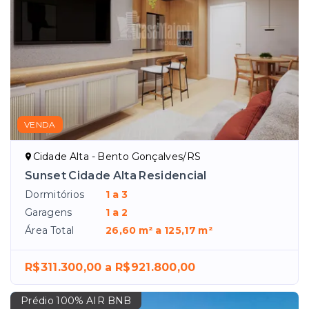
VENDA
Cidade Alta - Bento Gonçalves/RS
Sunset Cidade Alta Residencial
Dormitórios
1 a 3
Garagens
1 a 2
Área Total
26,60 m² a 125,17 m²
R$311.300,00 a R$921.800,00
Prédio 100% AIR BNB