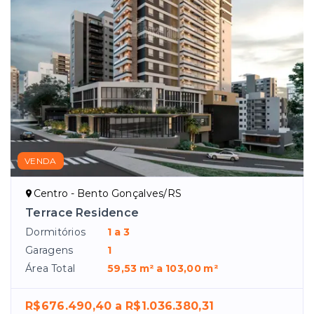
VENDA
Centro - Bento Gonçalves/RS
Terrace Residence
Dormitórios
1 a 3
Garagens
1
Área Total
59,53 m² a 103,00 m²
R$676.490,40 a R$1.036.380,31