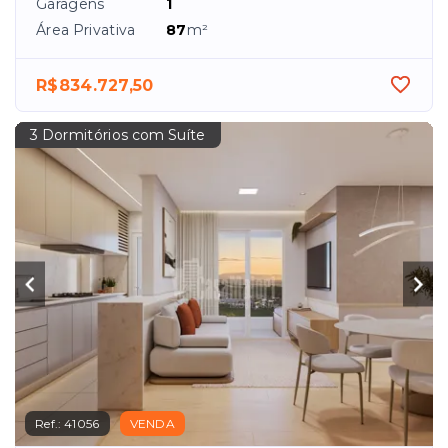
Garagens
1
Área Privativa
87
m²
R$834.727,50
3 Dormitórios com Suíte
Ref.:
41056
VENDA