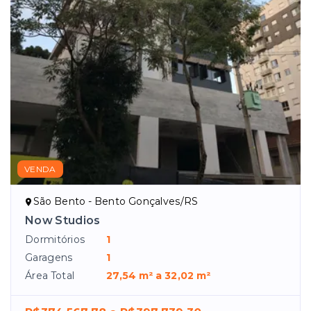
VENDA
São Bento - Bento Gonçalves/RS
Now Studios
Dormitórios
1
Garagens
1
Área Total
27,54 m² a 32,02 m²