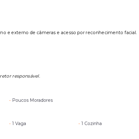
erno e externo de câmeras e acesso por reconhecimento facial.
retor responsável.
•
Poucos Moradores
•
1 Vaga
•
1 Cozinha