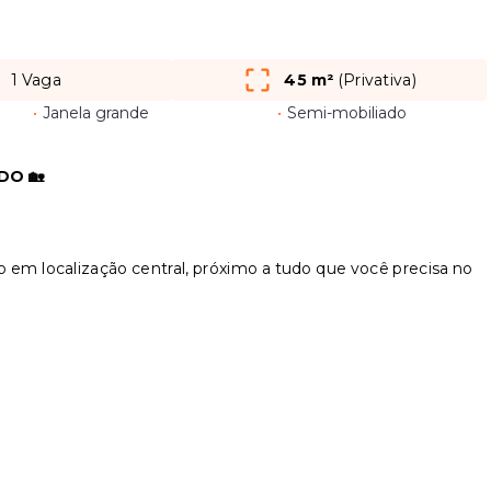
1 Vaga
45 m²
(
Privativa
)
•
Janela grande
•
Semi-mobiliado
DO 🏡
 em localização central, próximo a tudo que você precisa no