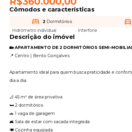
R$360.000,00
Cômodos e características
2
Dormitórios
•
Hidrômetro individual
•
Interfone
Descrição do imóvel
🏡 APARTAMENTO DE 2 DORMITÓRIOS SEMI-MOBILIA
📍 Centro | Bento Gonçalves
Apartamento ideal para quem busca praticidade e conforto
dia a dia.
📐 45 m² de área privativa
🛏️ 2 dormitórios
🚗 1 vaga de garagem
🛋️ Sala de estar com sacada integrada
🍽️ Cozinha equipada