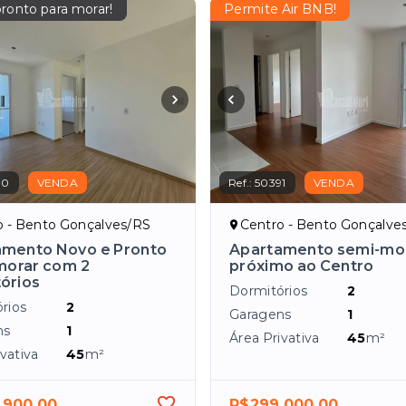
ronto para morar!
Permite Air BNB!
30
VENDA
Ref.:
50391
VENDA
o - Bento Gonçalves/RS
Centro - Bento Gonçalve
amento Novo e Pronto
Apartamento semi-mob
morar com 2
próximo ao Centro
órios
Dormitórios
2
rios
2
Garagens
1
ns
1
Área Privativa
45
m²
vativa
45
m²
.900,00
R$299.000,00