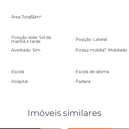
•
Área Total
56m²
Posição solar: Sol da
•
•
Posição: Lateral
manhã e tarde
•
Averbado: Sim
•
Possui mobília?: Mobiliado
•
Escola
•
Escola de idioma
•
Hospital
•
Padaria
Imóveis similares