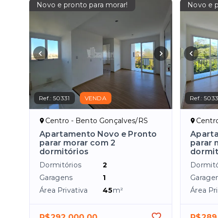
Novo e pronto para morar!
Novo e p
Ref.:
50331
VENDA
Ref.:
503
Centro - Bento Gonçalves/RS
Centr
Apartamento Novo e Pronto
Apart
parar morar com 2
parar 
dormitórios
dormit
Dormitórios
2
Dormitó
Garagens
1
Garage
Área Privativa
45
m²
Área Pri
R$292.000,00
R$289