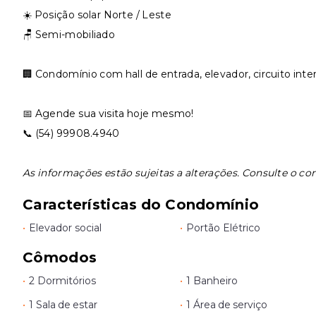
☀️ Posição solar Norte / Leste
🪑 Semi-mobiliado
🏢 Condomínio com hall de entrada, elevador, circuito int
📅 Agende sua visita hoje mesmo!
📞 (54) 99908.4940
As informações estão sujeitas a alterações. Consulte o cor
Características do Condomínio
•
Elevador social
•
Portão Elétrico
Cômodos
•
2 Dormitórios
•
1 Banheiro
•
1 Sala de estar
•
1 Área de serviço