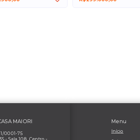
 CASA MAIORI
Menu
Início
71/0001-75
 35 - Sala 108, Centro -