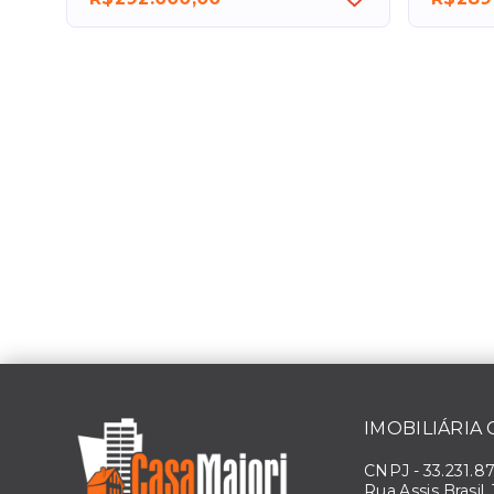
IMOBILIÁRIA
CNPJ
-
33.231.8
Rua Assis Brasil,