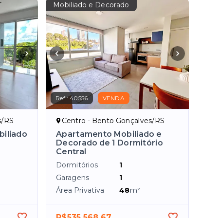
Mobiliado e Decorado
Ref.:
40556
VENDA
s/RS
Centro - Bento Gonçalves/RS
iliado
Apartamento Mobiliado e
Decorado de 1 Dormitório
Central
Dormitórios
1
Garagens
1
Área Privativa
48
m²
R$535.568,67