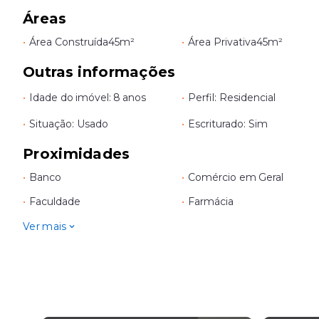
Áreas
•
Área Construída
45m²
•
Área Privativa
45m²
Outras informações
•
Idade do imóvel: 8 anos
•
Perfil: Residencial
•
Situação: Usado
•
Escriturado: Sim
Proximidades
•
Banco
•
Comércio em Geral
•
Faculdade
•
Farmácia
Ver mais