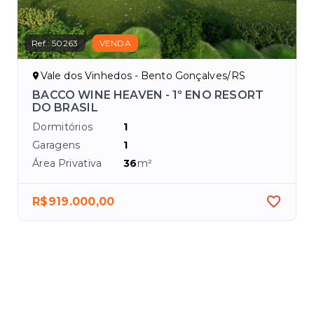
Ref.:
50263
VENDA
Vale dos Vinhedos - Bento Gonçalves/RS
 1
BACCO WINE HEAVEN - 1º ENO RESORT
DO BRASIL
Dormitórios
1
Garagens
1
Área Privativa
36
m²
R$919.000,00