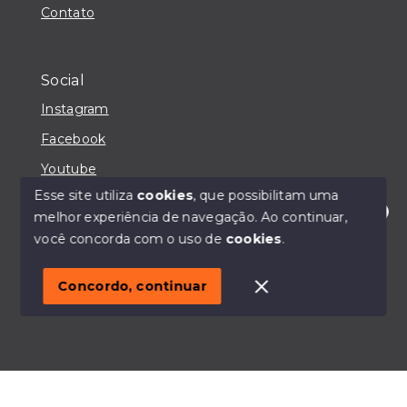
Contato
Social
Instagram
Facebook
Youtube
Esse site utiliza
cookies
, que possibilitam uma
melhor experiência de navegação.
Ao continuar,
Olá! Estou disponível para te ajudar.
você concorda com o uso de
cookies
.
© Copyright 2026 - IMOBILIÁRIA CASA MAIORI -
Todos os direitos reservados
Concordo, continuar
SITE PARA IMOBILIARIA
Início
Histórico
Favoritos