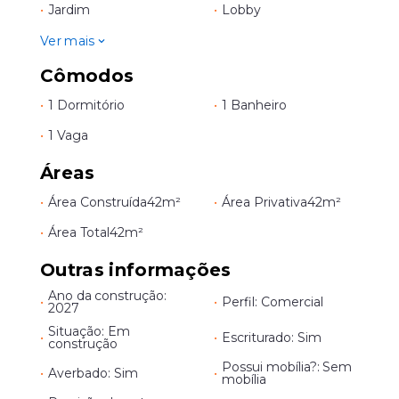
•
Jardim
•
Lobby
Ver mais
Cômodos
•
1 Dormitório
•
1 Banheiro
•
1 Vaga
Áreas
•
Área Construída
42m²
•
Área Privativa
42m²
•
Área Total
42m²
Outras informações
Ano da construção:
•
•
Perfil: Comercial
2027
Situação: Em
•
•
Escriturado: Sim
construção
Possui mobília?: Sem
•
Averbado: Sim
•
mobília