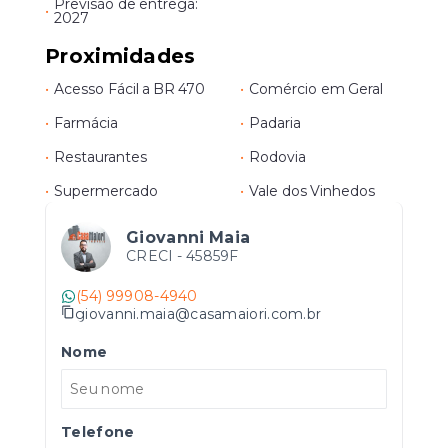
Previsão de entrega:
•
2027
Proximidades
•
Acesso Fácil a BR 470
•
Comércio em Geral
•
Farmácia
•
Padaria
•
Restaurantes
•
Rodovia
•
Supermercado
•
Vale dos Vinhedos
Giovanni Maia
CRECI -
45859F
(54) 99908-4940
giovanni.maia@casamaiori.com.br
Nome
Telefone