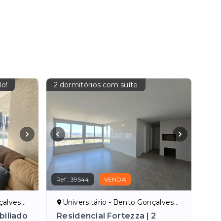
do!
2 dormitórios com suíte
Ref.:
39544
VENDA
lves/RS
Universitário - Bento Gonçalves/RS
iliado
Residencial Fortezza | 2