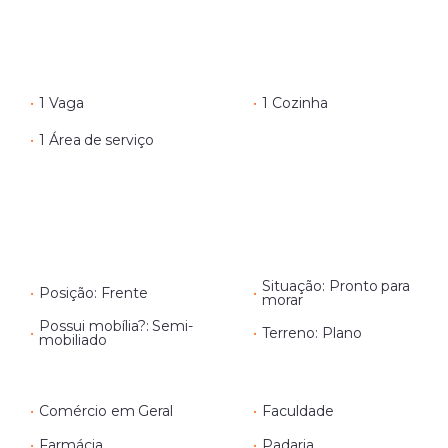
•
1 Vaga
•
1 Cozinha
•
1 Área de serviço
Situação: Pronto para
•
Posição: Frente
•
morar
Possui mobília?: Semi-
•
•
Terreno: Plano
mobiliado
•
Comércio em Geral
•
Faculdade
•
Farmácia
•
Padaria