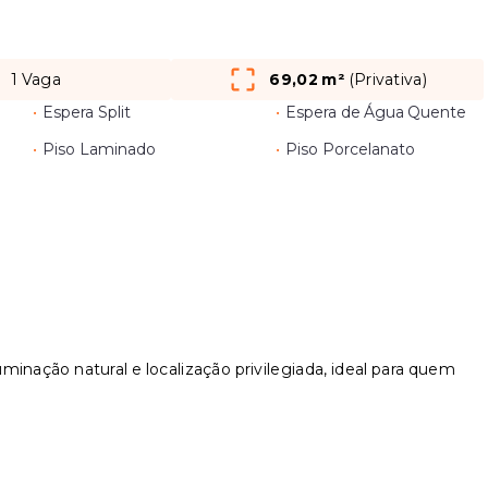
1 Vaga
69,02 m²
(
Privativa
)
•
Espera Split
•
Espera de Água Quente
•
Piso Laminado
•
Piso Porcelanato
minação natural e localização privilegiada, ideal para quem