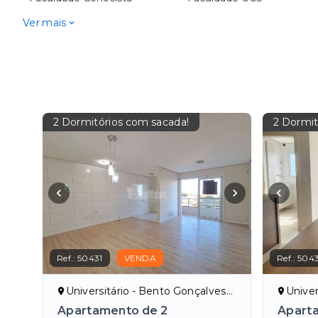
Ver mais
2 Dormitórios com sacada!
2 Dormit
Ref.:
50431
VENDA
Ref.:
504
Universitário - Bento Gonçalves/RS
Univer
Apartamento de 2
Apart