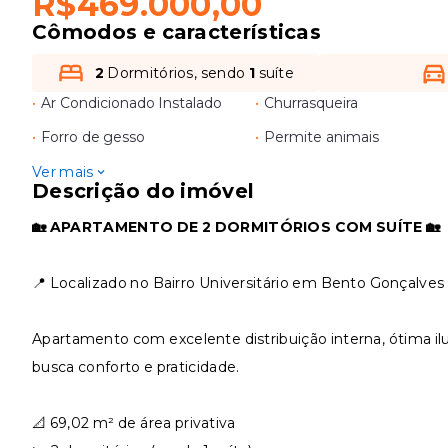
R$469.000,00
Cômodos e características
2
Dormitórios, sendo
1
suíte
•
Ar Condicionado Instalado
•
Churrasqueira
•
Forro de gesso
•
Permite animais
Ver mais
Descrição do imóvel
🏡 APARTAMENTO DE 2 DORMITÓRIOS COM SUÍTE 🏡
📍 Localizado no Bairro Universitário em Bento Gonçalves
Apartamento com excelente distribuição interna, ótima ilu
busca conforto e praticidade.
📐 69,02 m² de área privativa