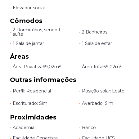
•
Elevador social
Cômodos
2 Dormitórios, sendo 1
•
•
2 Banheiros
suíte
•
1 Sala de jantar
•
1 Sala de estar
Áreas
•
Área Privativa
69,02m²
•
Área Total
69,02m²
Outras informações
•
Perfil: Residencial
•
Posição solar: Leste
•
Escriturado: Sim
•
Averbado: Sim
Proximidades
•
Academia
•
Banco
•
Faculdade Cenecista
•
Faculdade UCS