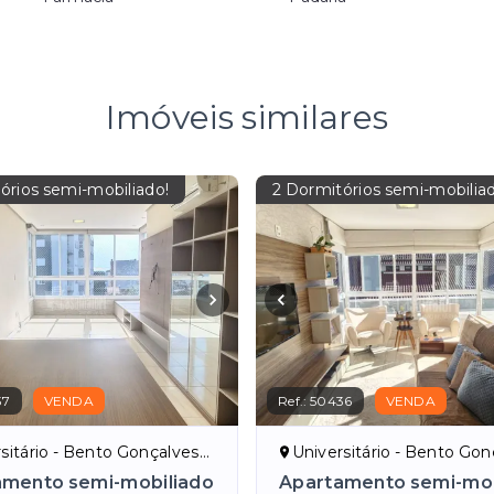
Imóveis similares
órios semi-mobiliado!
2 Dormitórios semi-mobilia
37
VENDA
Ref.:
50436
VENDA
sitário - Bento Gonçalves/RS
Universitário - Bento Gonça
amento semi-mobiliado
Apartamento semi-mob