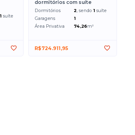
dormitórios com suíte
Dormitórios
2
, sendo
1
suíte
1
suíte
Garagens
1
Área Privativa
74,26
m²
R$724.911,95