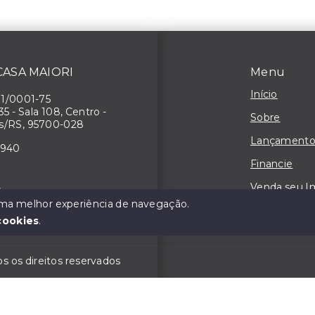
 CASA MAIORI
Menu
Início
71/0001-75
 35 - Sala 108, Centro -
Sobre
s/RS, 95700-028
Lançamento
4940
Financie
Venda seu I
3
 uma melhor experiência de navegação.
Contato
cookies
.
 os direitos reservados