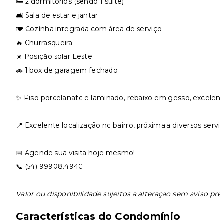
🛏️ 2 dormitórios (sendo 1 suíte)
🛋️ Sala de estar e jantar
🍽️ Cozinha integrada com área de serviço
🔥 Churrasqueira
☀️ Posição solar Leste
🚗 1 box de garagem fechado
✨ Piso porcelanato e laminado, rebaixo em gesso, excelen
📍 Excelente localização no bairro, próxima a diversos ser
📅 Agende sua visita hoje mesmo!
📞 (54) 99908.4940
Valor ou disponibilidade sujeitos a alteração sem aviso pr
Características do Condomínio