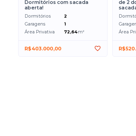
Dormitórios com sacada
de 2 d
aberta!
sacada
Dormitórios
2
Dormitó
Garagens
1
Garage
Área Privativa
72,64
m²
Área Pri
R$403.000,00
R$520