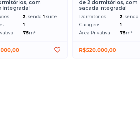
ormitórios, com
de 2 dormitórios, com
 integrada!
sacada integrada!
rios
2
, sendo
1
suíte
Dormitórios
2
, sendo
ns
1
Garagens
1
vativa
75
m²
Área Privativa
75
m²
.000,00
R$520.000,00