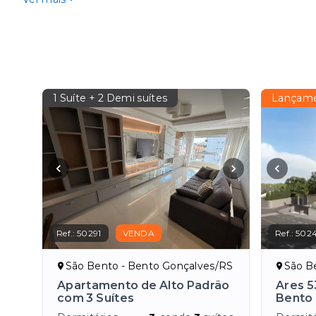
1 Suíte + 2 Demi suítes
Lançame
Ref.:
50291
VENDA
Ref.:
502
São Bento - Bento Gonçalves/RS
São B
Apartamento de Alto Padrão
Ares 5
com 3 Suítes
Bento