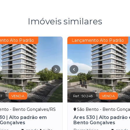
Imóveis similares
nto Alto Padrão
Lançamento Alto Padrão
47
VENDA
Ref.:
50248
VENDA
ento - Bento Gonçalves/RS
São Bento - Bento Gonça
30 | Alto padrão em
Ares 530 | Alto padrão
 Gonçalves
Bento Gonçalves