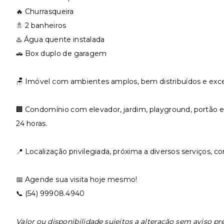
🔥 Churrasqueira
🚿 2 banheiros
♨️ Água quente instalada
🚗 Box duplo de garagem
🪑 Imóvel com ambientes amplos, bem distribuídos e exce
🏢 Condomínio com elevador, jardim, playground, portão e
24 horas.
📍 Localização privilegiada, próxima a diversos serviços, c
📅 Agende sua visita hoje mesmo!
📞 (54) 99908.4940
Valor ou disponibilidade sujeitos a alteração sem aviso pr