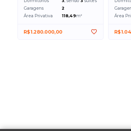
Dormitórios
3
, sendo
3
suítes
Dormitó
Garagens
2
Garage
Área Privativa
118,49
m²
Área Pri
R$1.280.000,00
R$1.04