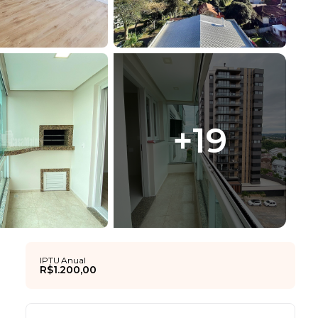
+
19
IPTU Anual
R$1.200,00