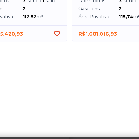
rios
3
, sendo
1
suíte
Dormitórios
3
, sendo
ns
2
Garagens
2
vativa
112,52
m²
Área Privativa
115,74
m
5.420,93
R$1.081.016,93