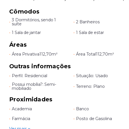
Cômodos
3 Dormitórios, sendo 1
•
•
2 Banheiros
suíte
•
1 Sala de jantar
•
1 Sala de estar
Áreas
•
Área Privativa
112,70m²
•
Área Total
112,70m²
Outras informações
•
Perfil: Residencial
•
Situação: Usado
Possui mobília?: Semi-
•
•
Terreno: Plano
mobiliado
Proximidades
•
Academia
•
Banco
•
Farmácia
•
Posto de Gasolina
Ver mais