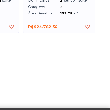
1
suíte
Dormitórios
2
, sendo
1
suíte
Garagens
2
²
Área Privativa
102,78
m²
R$924.782,36