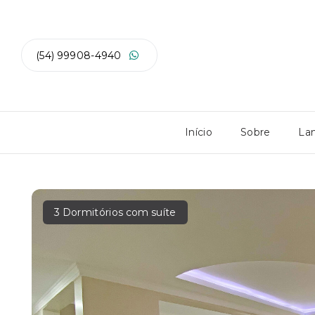
(54) 99908-4940
Início
Sobre
La
3 Dormitórios com suíte