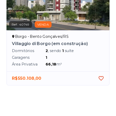
Ref.:
40749
VENDA
Borgo - Bento Gonçalves/RS
Villaggio di Borgo (em construção)
Dormitórios
2
, sendo
1
suíte
Garagens
1
Área Privativa
66,18
m²
R$550.108,00