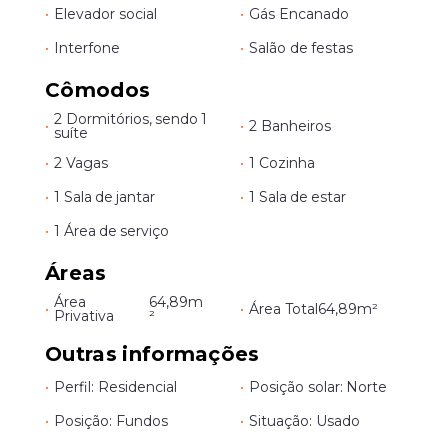
•
Elevador social
•
Gás Encanado
•
Interfone
•
Salão de festas
Cômodos
2 Dormitórios, sendo 1
•
•
2 Banheiros
suíte
•
2 Vagas
•
1 Cozinha
•
1 Sala de jantar
•
1 Sala de estar
•
1 Área de serviço
Áreas
Área
64,89m
•
•
Área Total
64,89m²
Privativa
²
Outras informações
•
Perfil: Residencial
•
Posição solar: Norte
•
Posição: Fundos
•
Situação: Usado