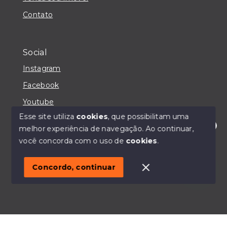
Contato
Social
Instagram
Facebook
Youtube
Esse site utiliza
cookies
, que possibilitam uma
melhor experiência de navegação.
Ao continuar,
Olá! Estou disponível para te ajudar.
você concorda com o uso de
cookies
.
© Copyright 2026 - IMOBILIÁRIA CASA MAIORI -
Todos os direitos reservados
Concordo, continuar
SITE PARA IMOBILIARIA