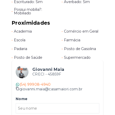
•
Escriturado: Sim
•
Averbado: Sim
Possui mobília?:
•
Mobiliado
Proximidades
•
Academia
•
Comércio em Geral
•
Escola
•
Farmácia
•
Padaria
•
Posto de Gasolina
•
Posto de Saúde
•
Supermercado
Giovanni Maia
CRECI -
45859F
(54) 99908-4940
giovanni.maia@casamaiori.com.br
Nome