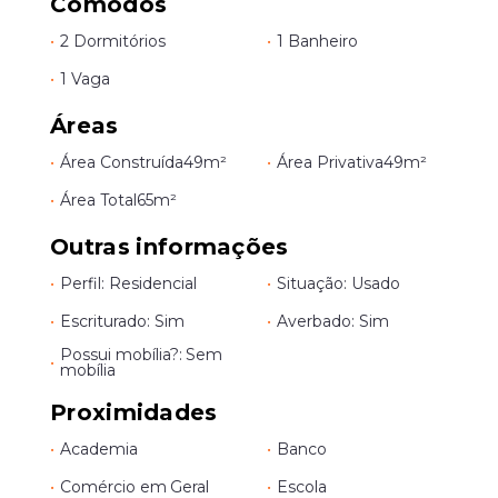
Cômodos
•
2 Dormitórios
•
1 Banheiro
•
1 Vaga
Áreas
•
Área Construída
49m²
•
Área Privativa
49m²
•
Área Total
65m²
Outras informações
•
Perfil: Residencial
•
Situação: Usado
•
Escriturado: Sim
•
Averbado: Sim
Possui mobília?: Sem
•
mobília
Proximidades
•
Academia
•
Banco
•
Comércio em Geral
•
Escola