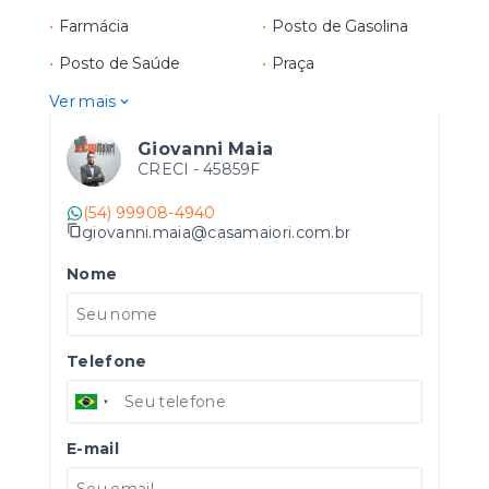
•
Farmácia
•
Posto de Gasolina
•
Posto de Saúde
•
Praça
Ver mais
Giovanni Maia
CRECI -
45859F
(54) 99908-4940
giovanni.maia@casamaiori.com.br
Nome
Telefone
E-mail