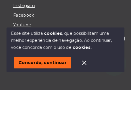
Instagram
Facebook
Youtube
Esse site utiliza
cookies
, que possibilitam uma
melhor experiência de navegação.
Ao continuar,
Olá! Estou disponível para te ajudar.
você concorda com o uso de
cookies
.
© Copyright 2026 - IMOBILIÁRIA CASA MAIORI -
Todos os direitos reservados
Concordo, continuar
SITE PARA IMOBILIARIA
Início
Histórico
Favoritos