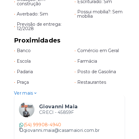
•
•
Escriturado: Sim
construção
Possui mobília?: Sem
•
Averbado: Sim
•
mobília
Previsão de entrega:
•
12/2028
Proximidades
•
Banco
•
Comércio em Geral
•
Escola
•
Farmácia
•
Padaria
•
Posto de Gasolina
•
Praça
•
Restaurantes
Ver mais
Giovanni Maia
CRECI -
45859F
(54) 99908-4940
giovanni.maia@casamaiori.com.br