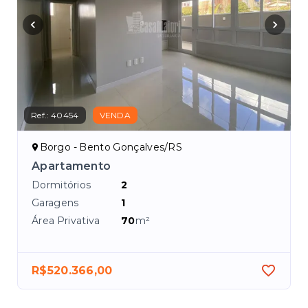
Ref.:
40454
VENDA
Borgo - Bento Gonçalves/RS
ião
Apartamento
Dormitórios
2
Garagens
1
Área Privativa
70
m²
R$520.366,00