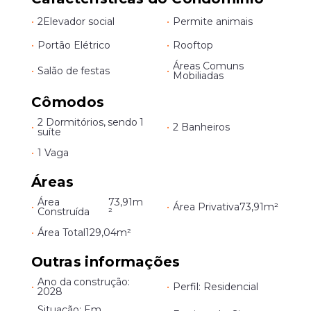
•
2
Elevador social
•
Permite animais
•
Portão Elétrico
•
Rooftop
Áreas Comuns
•
Salão de festas
•
Mobiliadas
Cômodos
2 Dormitórios, sendo 1
•
•
2 Banheiros
suíte
•
1 Vaga
Áreas
Área
73,91m
•
•
Área Privativa
73,91m²
Construída
²
•
Área Total
129,04m²
Outras informações
Ano da construção:
•
•
Perfil: Residencial
2028
Situação: Em