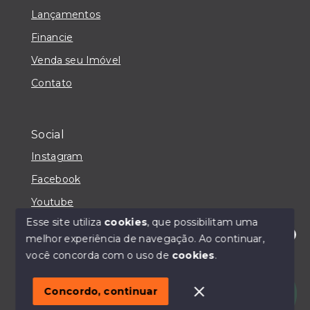
Lançamentos
Financie
Venda seu Imóvel
Contato
Social
Instagram
Facebook
Youtube
Esse site utiliza
cookies
, que possibilitam uma
melhor experiência de navegação.
Ao continuar,
Olá! Estou disponível para te ajudar.
você concorda com o uso de
cookies
.
© Copyright 2026 - IMOBILIÁRIA CASA MAIORI -
Todos os direitos reservados
Concordo, continuar
SITE PARA IMOBILIARIA