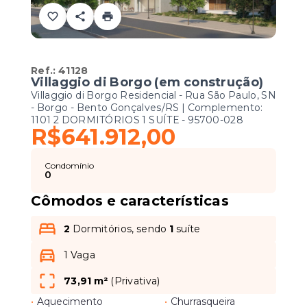
Ref.:
41128
Villaggio di Borgo (em construção)
Villaggio di Borgo Residencial -
Rua São Paulo, SN
- Borgo - Bento Gonçalves/RS | Complemento:
1101 2 DORMITÓRIOS 1 SUÍTE
- 95700-028
R$641.912,00
Condomínio
0
Cômodos e características
2
Dormitórios, sendo
1
suíte
1 Vaga
73,91 m²
(
Privativa
)
•
Aquecimento
•
Churrasqueira