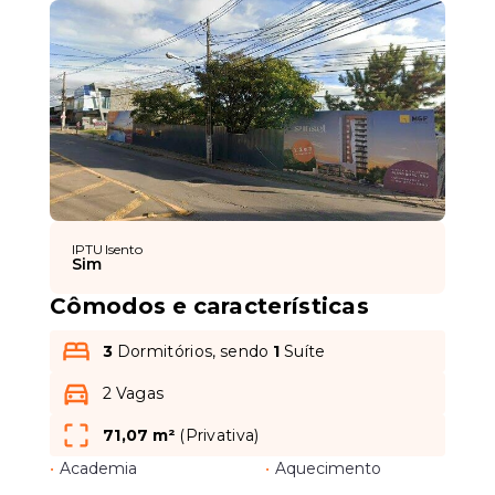
Leaflet
IPTU Isento
Sim
Cômodos e características
3
Dormitórios, sendo
1
Suíte
2 Vagas
71,07 m²
(
Privativa
)
•
Academia
•
Aquecimento