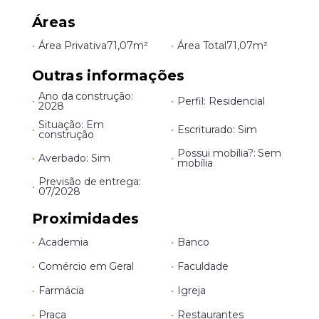
Áreas
•
Área Privativa
71,07m²
•
Área Total
71,07m²
Outras informações
Ano da construção:
•
•
Perfil: Residencial
2028
Situação: Em
•
•
Escriturado: Sim
construção
Possui mobília?: Sem
•
Averbado: Sim
•
mobília
Previsão de entrega:
•
07/2028
Proximidades
•
Academia
•
Banco
•
Comércio em Geral
•
Faculdade
•
Farmácia
•
Igreja
•
Praça
•
Restaurantes