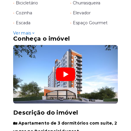
•
Bicicletário
•
Churrasqueira
•
Cozinha
•
Elevador
•
Escada
•
Espaço Gourmet
Ver mais
Conheça o imóvel
Descrição do imóvel
🏡 Apartamento de 3 dormitórios com suíte, 2