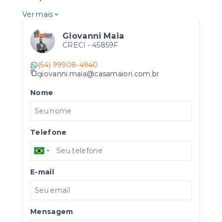
Ver mais
Giovanni Maia
CRECI -
45859F
(54) 99908-4940
giovanni.maia@casamaiori.com.br
Nome
Telefone
E-mail
Mensagem