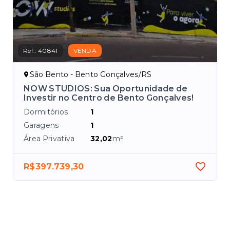
Ref.:
40841
VENDA
São Bento - Bento Gonçalves/RS
s
NOW STUDIOS: Sua Oportunidade de
Investir no Centro de Bento Gonçalves!
Dormitórios
1
Garagens
1
Área Privativa
32,02
m²
R$397.739,30