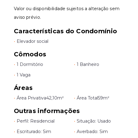
Valor ou disponibilidade sujeitos a alteração sem
aviso prévio.
Características do Condomínio
•
Elevador social
Cômodos
•
1 Dormitório
•
1 Banheiro
•
1 Vaga
Áreas
•
Área Privativa
42,10m²
•
Área Total
59m²
Outras informações
•
Perfil: Residencial
•
Situação: Usado
•
Escriturado: Sim
•
Averbado: Sim