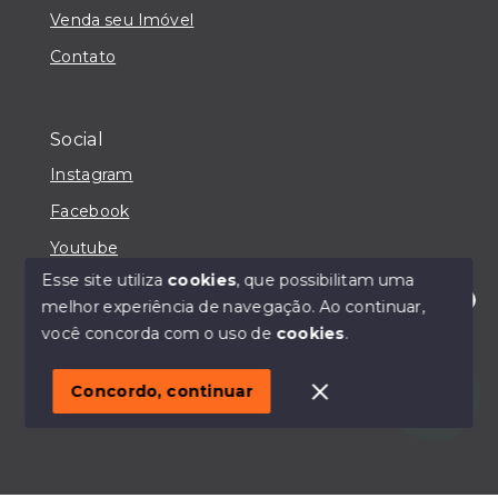
Venda seu Imóvel
Contato
Social
Instagram
Facebook
Youtube
Esse site utiliza
cookies
, que possibilitam uma
melhor experiência de navegação.
Ao continuar,
Olá! Estou disponível para te ajudar.
você concorda com o uso de
cookies
.
© Copyright 2026 - IMOBILIÁRIA CASA MAIORI -
Todos os direitos reservados
Concordo, continuar
SITE PARA IMOBILIARIA