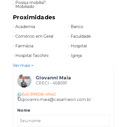
Possui mobília?:
•
Mobiliado
Proximidades
•
Academia
•
Banco
•
Comércio em Geral
•
Faculdade
•
Farmácia
•
Hospital
•
Hospital Tacchini
•
Igreja
Ver mais
Giovanni Maia
CRECI -
45859F
(54) 99908-4940
giovanni.maia@casamaiori.com.br
Nome