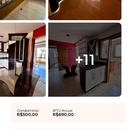
+
11
Condomínio
IPTU Anual
R$500,00
R$690,00