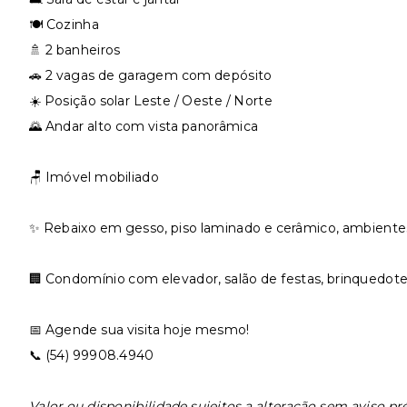
🍽️ Cozinha
🚿 2 banheiros
🚗 2 vagas de garagem com depósito
☀️ Posição solar Leste / Oeste / Norte
🌄 Andar alto com vista panorâmica
🪑 Imóvel mobiliado
✨ Rebaixo em gesso, piso laminado e cerâmico, ambientes
🏢 Condomínio com elevador, salão de festas, brinquedote
📅 Agende sua visita hoje mesmo!
📞 (54) 99908.4940
Valor ou disponibilidade sujeitos a alteração sem aviso pré