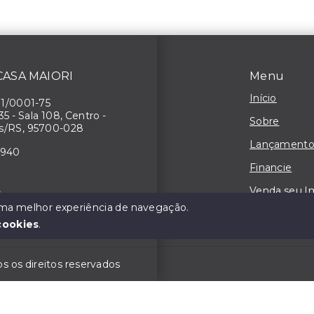
 CASA MAIORI
Menu
Início
71/0001-75
 35 - Sala 108, Centro -
Sobre
s/RS, 95700-028
Lançamento
4940
Financie
Venda seu I
3
 uma melhor experiência de navegação.
Contato
cookies
.
 os direitos reservados