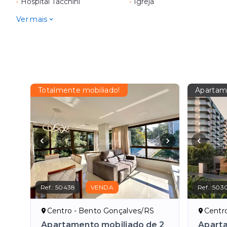
•
Hospital Tacchini
•
Igreja
Ver mais
Totalmente mobiliado!
Apartam
Ref.:
50438
VENDA
Ref.:
503
Centro - Bento Gonçalves/RS
Centr
Apartamento mobiliado de 2
Aparta