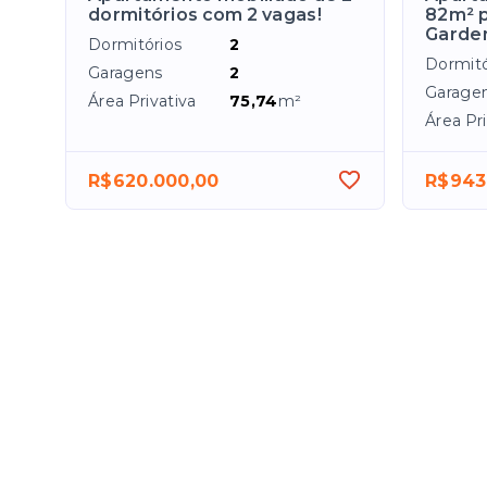
dormitórios com 2 vagas!
82m² p
Garde
Dormitórios
2
Dormitó
Garagens
2
Garage
Área Privativa
75,74
m²
Área Pri
R$620.000,00
R$943