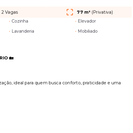
2 Vagas
77 m²
(
Privativa
)
•
Cozinha
•
Elevador
•
Lavanderia
•
Mobiliado
IO 🏡
ação, ideal para quem busca conforto, praticidade e uma