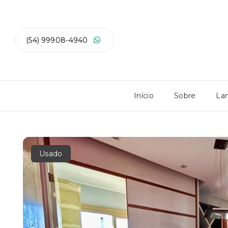
(54) 99908-4940
Início
Sobre
La
Usado