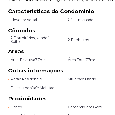
Características do Condomínio
•
Elevador social
•
Gás Encanado
Cômodos
2 Dormitórios, sendo 1
•
•
2 Banheiros
Suíte
Áreas
•
Área Privativa
77m²
•
Área Total
77m²
Outras informações
•
Perfil: Residencial
•
Situação: Usado
•
Possui mobília?: Mobiliado
Proximidades
•
Banco
•
Comércio em Geral