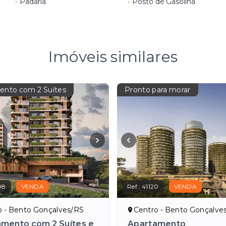
•
Padaria
•
Posto de Gasolina
Imóveis similares
ento com 2 Suítes
Pronto para morar
08
VENDA
Ref.:
41120
VENDA
o - Bento Gonçalves/RS
Centro - Bento Gonçalve
mento com 2 Suítes e
Apartamento