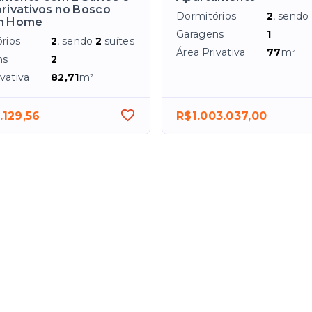
rivativos no Bosco
Dormitórios
2
, sendo
n Home
Garagens
1
rios
2
, sendo
2
suítes
Área Privativa
77
m²
ns
2
vativa
82,71
m²
.129,56
R$1.003.037,00