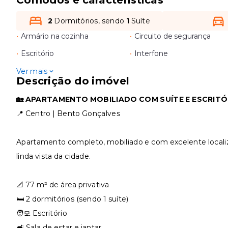
2
Dormitórios, sendo
1
Suíte
•
Armário na cozinha
•
Circuito de segurança
•
Escritório
•
Interfone
Ver mais
Descrição do imóvel
🏡 APARTAMENTO MOBILIADO COM SUÍTE E ESCRITÓR
📍 Centro | Bento Gonçalves
Apartamento completo, mobiliado e com excelente localiz
linda vista da cidade.
📐 77 m² de área privativa
🛏️ 2 dormitórios (sendo 1 suíte)
🧑‍💻 Escritório
🛋️ Sala de estar e jantar