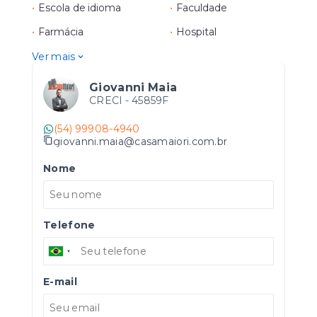
•
Escola de idioma
•
Faculdade
•
Farmácia
•
Hospital
Ver mais
Giovanni Maia
CRECI -
45859F
(54) 99908-4940
giovanni.maia@casamaiori.com.br
Nome
Telefone
E-mail