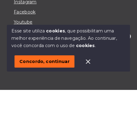
Instagram
Facebook
Youtube
Esse site utiliza
cookies
, que possibilitam uma
melhor experiência de navegação.
Ao continuar,
Olá! Estou disponível para te ajudar.
você concorda com o uso de
cookies
.
© Copyright 2026 - IMOBILIÁRIA CASA MAIORI -
Todos os direitos reservados
Concordo, continuar
SITE PARA IMOBILIARIA
Início
Histórico
Favoritos