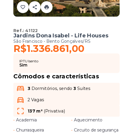
Ref.:
41122
Jardins Dona Isabel - Life Houses
São Francisco - Bento Gonçalves/RS
R$1.336.861,00
IPTU Isento
Sim
Cômodos e características
3
Dormitórios, sendo
3
Suítes
2 Vagas
137 m²
(
Privativa
)
•
Academia
•
Aquecimento
•
Churrasqueira
•
Circuito de segurança