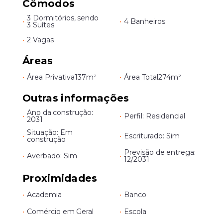
Cômodos
3 Dormitórios, sendo
•
•
4 Banheiros
3 Suítes
•
2 Vagas
Áreas
•
Área Privativa
137m²
•
Área Total
274m²
Outras informações
Ano da construção:
•
•
Perfil: Residencial
2031
Situação: Em
•
•
Escriturado: Sim
construção
Previsão de entrega:
•
Averbado: Sim
•
12/2031
Proximidades
•
Academia
•
Banco
•
Comércio em Geral
•
Escola