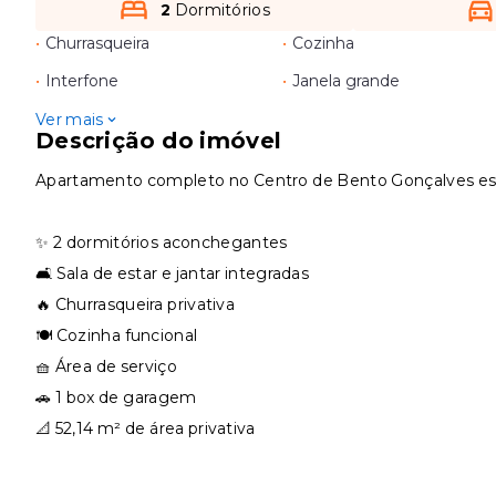
2
Dormitórios
•
Churrasqueira
•
Cozinha
•
Interfone
•
Janela grande
Ver mais
Descrição do imóvel
Apartamento completo no Centro de Bento Gonçalves es
⠀
✨ 2 dormitórios aconchegantes
🛋️ Sala de estar e jantar integradas
🔥 Churrasqueira privativa
🍽️ Cozinha funcional
🧺 Área de serviço
🚗 1 box de garagem
📐 52,14 m² de área privativa
⠀