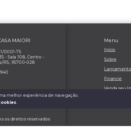
 CASA MAIORI
Menu
Início
71/0001-75
 35 - Sala 108, Centro -
Sobre
s/RS, 95700-028
Lançamento
4940
Financie
Venda seu I
3
 uma melhor experiência de navegação.
Contato
cookies
.
 os direitos reservados