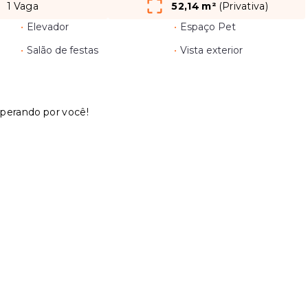
1 Vaga
52,14 m²
(
Privativa
)
•
Elevador
•
Espaço Pet
•
Salão de festas
•
Vista exterior
perando por você!