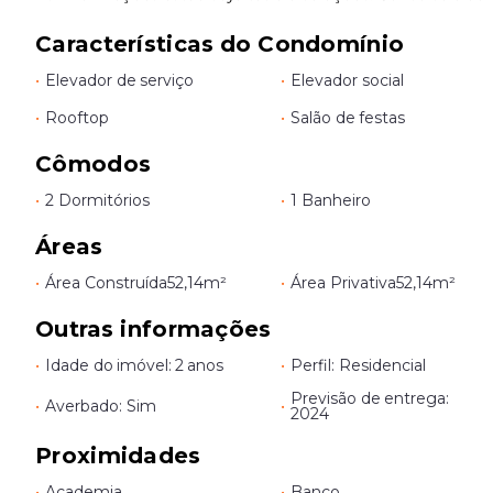
Características do Condomínio
•
Elevador de serviço
•
Elevador social
•
Rooftop
•
Salão de festas
Cômodos
•
2 Dormitórios
•
1 Banheiro
Áreas
•
Área Construída
52,14m²
•
Área Privativa
52,14m²
Outras informações
•
Idade do imóvel: 2 anos
•
Perfil: Residencial
Previsão de entrega:
•
Averbado: Sim
•
2024
Proximidades
•
Academia
•
Banco