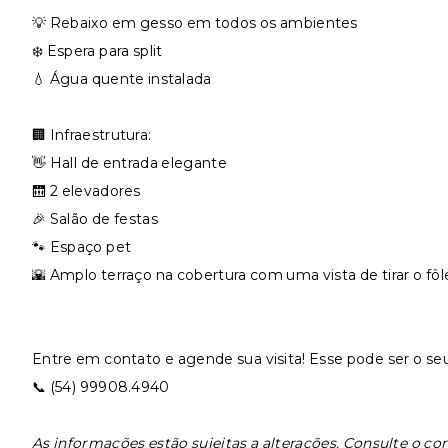
💡 Rebaixo em gesso em todos os ambientes
❄️ Espera para split
💧 Água quente instalada
⠀
🏢 Infraestrutura:
👋 Hall de entrada elegante
🛗 2 elevadores
🎉 Salão de festas
🐾 Espaço pet
🌇 Amplo terraço na cobertura com uma vista de tirar o fôl
⠀
Entre em contato e agende sua visita! Esse pode ser o seu
📞 (54) 99908.4940
As informações estão sujeitas a alterações. Consulte o cor