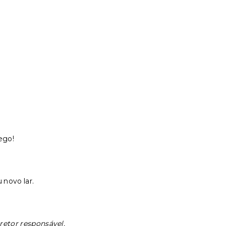
ego!
 novo lar.
retor responsável.