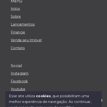
Menu
Início
Sobre
Lançamentos
Financie
Venda seu Imóvel
Contato
Social
Instagram
Facebook
Youtube
Esse site utiliza
cookies
, que possibilitam uma
melhor experiência de navegação.
Ao continuar,
Olá! Estou disponível para te ajudar.