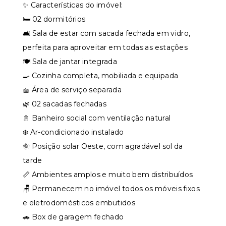
✨ Características do imóvel:
🛏️ 02 dormitórios
🛋️ Sala de estar com sacada fechada em vidro,
perfeita para aproveitar em todas as estações
🍽️ Sala de jantar integrada
🍳 Cozinha completa, mobiliada e equipada
🧺 Área de serviço separada
🌿 02 sacadas fechadas
🚿 Banheiro social com ventilação natural
❄️ Ar-condicionado instalado
🌞 Posição solar Oeste, com agradável sol da
tarde
📏 Ambientes amplos e muito bem distribuídos
🪑 Permanecem no imóvel todos os móveis fixos
e eletrodomésticos embutidos
🚗 Box de garagem fechado