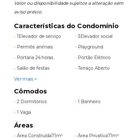
Valor ou disponibilidade sujeitos a alteração sem
aviso prévio.
Características do Condomínio
•
1
Elevador de serviço
•
3
Elevador social
•
Permite animais
•
Playground
•
Portaria 24 horas
•
Portão Elétrico
•
Salão de festas
•
Terraço Aberto
Ver mais
Cômodos
•
2 Dormitórios
•
1 Banheiro
•
1 Vaga
Áreas
•
Área Construída
71m²
•
Área Privativa
71m²