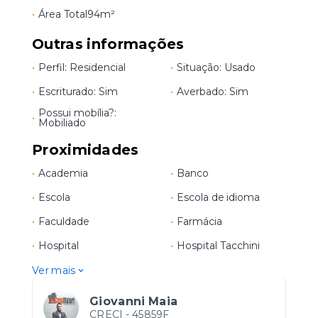
•
Área Total
94m²
Outras informações
•
Perfil: Residencial
•
Situação: Usado
•
Escriturado: Sim
•
Averbado: Sim
Possui mobília?:
•
Mobiliado
Proximidades
•
Academia
•
Banco
•
Escola
•
Escola de idioma
•
Faculdade
•
Farmácia
•
Hospital
•
Hospital Tacchini
Ver mais
Giovanni Maia
CRECI -
45859F