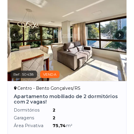
Ref.:
50438
VENDA
Centro - Bento Gonçalves/RS
Apartamento mobiliado de 2 dormitórios
com 2 vagas!
Dormitórios
2
Garagens
2
Área Privativa
75,74
m²