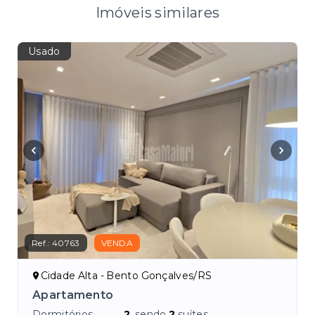
Imóveis similares
Usado
Ref.:
40763
VENDA
Cidade Alta - Bento Gonçalves/RS
e 3
Apartamento
Dormitórios
2
, sendo
2
suítes