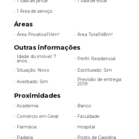
•
1 Sala de jantar
•
1 Sala de estar
•
1 Área de serviço
Áreas
•
Área Privativa
114m²
•
Área Total
148m²
Outras informações
Idade do imóvel: 7
•
•
Perfil: Residencial
anos
•
Situação: Novo
•
Escriturado: Sim
Previsão de entrega:
•
Averbado: Sim
•
2019
Proximidades
•
Academia
•
Banco
•
Comércio em Geral
•
Faculdade
•
Farmácia
•
Hospital
•
Padaria
•
Posto de Gasolina