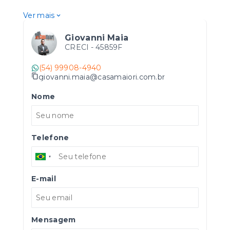
Ver mais
Giovanni Maia
CRECI -
45859F
(54) 99908-4940
giovanni.maia@casamaiori.com.br
Nome
Telefone
E-mail
Mensagem