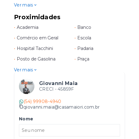
Ver mais
Proximidades
•
Academia
•
Banco
•
Comércio em Geral
•
Escola
•
Hospital Tacchini
•
Padaria
•
Posto de Gasolina
•
Praça
Ver mais
Giovanni Maia
CRECI -
45859F
(54) 99908-4940
giovanni.maia@casamaiori.com.br
Nome