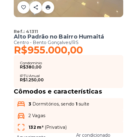
Ref.:
41311
Alto Padrão no Bairro Humaitá
Centro - Bento Gonçalves/RS
R$955.000,00
Condomínio
R$380,00
IPTU Anual
R$1.250,00
Cômodos e características
3
Dormitórios, sendo
1
suíte
2 Vagas
132 m²
(
Privativa
)
Ar condicionado