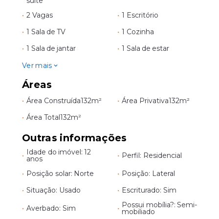
suíte
•
2 Vagas
•
1 Escritório
•
1 Sala de TV
•
1 Cozinha
•
1 Sala de jantar
•
1 Sala de estar
Ver mais
Áreas
•
Área Construída
132m²
•
Área Privativa
132m²
•
Área Total
132m²
Outras informações
Idade do imóvel: 12
•
•
Perfil: Residencial
anos
•
Posição solar: Norte
•
Posição: Lateral
•
Situação: Usado
•
Escriturado: Sim
Possui mobília?: Semi-
•
Averbado: Sim
•
mobiliado