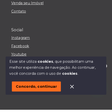
Venda seu Imóvel
Contato
Social
Instagram
Facebook
Youtube
Esse site utiliza
cookies
, que possibilitam uma
melhor experiência de navegação.
Ao continuar,
Olá! Estou disponível para te ajudar.
você concorda com o uso de
cookies
.
© Copyright 2026 - IMOBILIÁRIA CASA MAIORI -
Todos os direitos reservados
Concordo, continuar
SITE PARA IMOBILIARIA