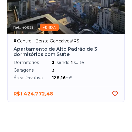
Ref.:
40829
VENDA
Centro - Bento Gonçalves/RS
Apartamento de Alto Padrão de 3
dormitórios com Suíte
Dormitórios
3
, sendo
1
suíte
Garagens
3
Área Privativa
128,16
m²
R$1.424.772,48