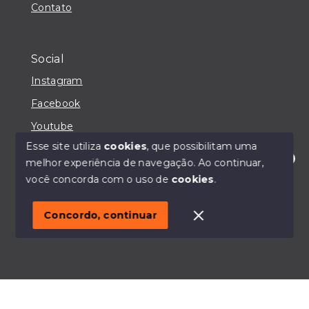
Contato
Social
Instagram
Facebook
Youtube
Esse site utiliza
cookies
, que possibilitam uma
melhor experiência de navegação.
Ao continuar,
Olá! Estou disponível para te ajudar.
você concorda com o uso de
cookies
.
© Copyright 2026 - IMOBILIÁRIA CASA MAIORI -
Todos os direitos reservados
Concordo, continuar
SITE PARA IMOBILIARIA
Início
Histórico
Favoritos