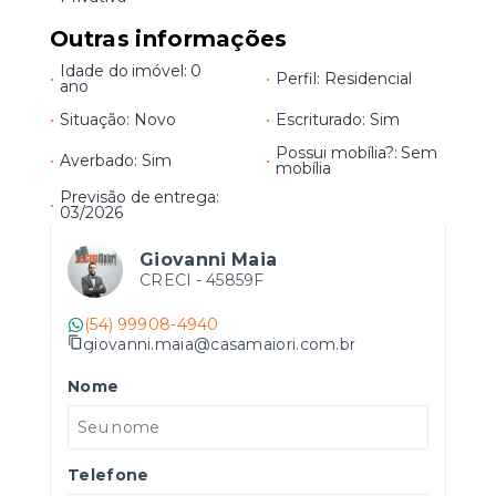
Outras informações
Idade do imóvel: 0
•
•
Perfil: Residencial
ano
•
Situação: Novo
•
Escriturado: Sim
Possui mobília?: Sem
•
Averbado: Sim
•
mobília
Previsão de entrega:
•
03/2026
Giovanni Maia
CRECI -
45859F
(54) 99908-4940
giovanni.maia@casamaiori.com.br
Nome
Telefone