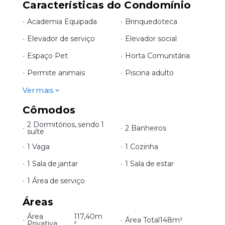
Características do Condomínio
•
Academia Equipada
•
Brinquedoteca
•
Elevador de serviço
•
Elevador social
•
Espaço Pet
•
Horta Comunitária
•
Permite animais
•
Piscina adulto
Ver mais
Cômodos
2 Dormitórios, sendo 1
•
•
2 Banheiros
suíte
•
1 Vaga
•
1 Cozinha
•
1 Sala de jantar
•
1 Sala de estar
•
1 Área de serviço
Áreas
Área
117,40m
•
•
Área Total
148m²
Privativa
²