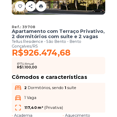
Ref.:
39708
Apartamento com Terraço Privativo,
2 dormitórios com suíte e 2 vagas
Tellus Residence -
São Bento - Bento
Gonçalves/RS
R$926.474,68
IPTU Anual
R$1.100,00
Cômodos e características
2
Dormitórios, sendo
1
suíte
1 Vaga
117,40 m²
(
Privativa
)
•
Academia
•
Aquecimento