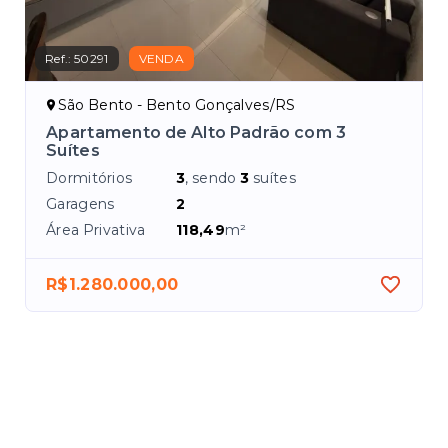
Ref.:
50291
VENDA
São Bento - Bento Gonçalves/RS
te
Apartamento de Alto Padrão com 3
Suítes
Dormitórios
3
, sendo
3
suítes
Garagens
2
Área Privativa
118,49
m²
R$1.280.000,00