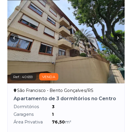
Ref.:
40659
VENDA
São Francisco - Bento Gonçalves/RS
Apartamento de 3 dormitórios no Centro
Dormitórios
3
Garagens
1
Área Privativa
76,50
m²