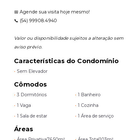
📅 Agende sua visita hoje mesmo!
📞 (54) 99908.4940
Valor ou disponibilidade sujeitos a alteração sem
aviso prévio.
Características do Condomínio
•
Sem Elevador
Cômodos
•
3 Dormitórios
•
1 Banheiro
•
1 Vaga
•
1 Cozinha
•
1 Sala de estar
•
1 Área de serviço
Áreas
•
Área Privativa
76,50m²
•
Área Total
103m²