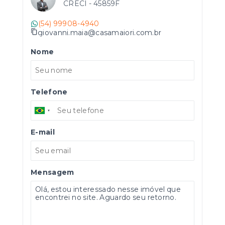
CRECI -
45859F
(54) 99908-4940
giovanni.maia@casamaiori.com.br
Nome
Telefone
E-mail
Mensagem