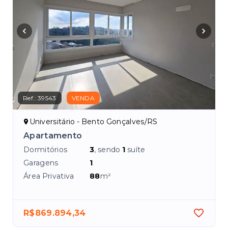
Ref.:
39543
VENDA
Universitário - Bento Gonçalves/RS
te
Apartamento
Dormitórios
3
, sendo
1
suíte
Garagens
1
Área Privativa
88
m²
R$869.894,34