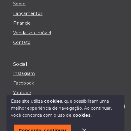
Sobre
Lançamentos
Financie
Venda seu Imóvel
Contato
Social
Instagram
Facebook
Youtube
Esse site utiliza
cookies
, que possibilitam uma
melhor experiência de navegação.
Ao continuar,
Olá! Estou disponível para te ajudar.
você concorda com o uso de
cookies
.
© Copyright 2026 - IMOBILIÁRIA CASA MAIORI -
Todos os direitos reservados
Concordo, continuar