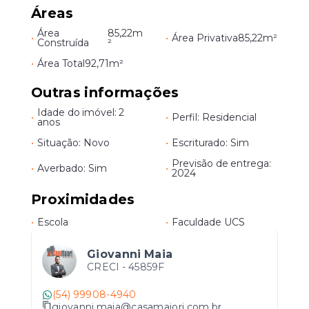
Áreas
Área
85,22m
•
•
Área Privativa
85,22m²
Construída
²
•
Área Total
92,71m²
Outras informações
Idade do imóvel: 2
•
•
Perfil: Residencial
anos
•
Situação: Novo
•
Escriturado: Sim
Previsão de entrega:
•
Averbado: Sim
•
2024
Proximidades
•
Escola
•
Faculdade UCS
Giovanni Maia
CRECI -
45859F
(54) 99908-4940
giovanni.maia@casamaiori.com.br