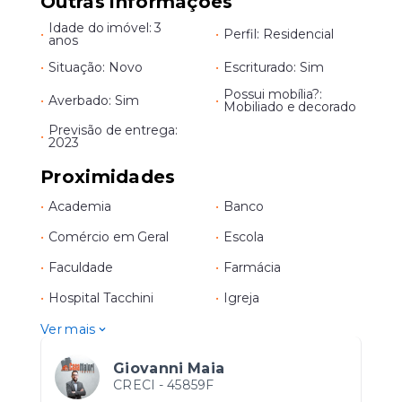
Outras informações
Idade do imóvel: 3
•
•
Perfil: Residencial
anos
•
Situação: Novo
•
Escriturado: Sim
Possui mobília?:
•
Averbado: Sim
•
Mobiliado e decorado
Previsão de entrega:
•
2023
Proximidades
•
Academia
•
Banco
•
Comércio em Geral
•
Escola
•
Faculdade
•
Farmácia
•
Hospital Tacchini
•
Igreja
Ver mais
Giovanni Maia
CRECI -
45859F