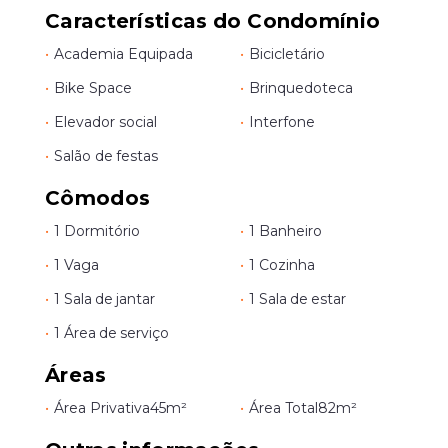
Características do Condomínio
•
Academia Equipada
•
Bicicletário
•
Bike Space
•
Brinquedoteca
•
Elevador social
•
Interfone
•
Salão de festas
Cômodos
•
1 Dormitório
•
1 Banheiro
•
1 Vaga
•
1 Cozinha
•
1 Sala de jantar
•
1 Sala de estar
•
1 Área de serviço
Áreas
•
Área Privativa
45m²
•
Área Total
82m²