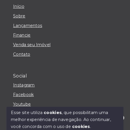
Início
Sobre
Lançamentos
Financie
Venda seu Imóvel
Contato
Social
Instagram
Facebook
Youtube
Esse site utiliza
cookies
, que possibilitam uma
melhor experiência de navegação.
Ao continuar,
Olá! Estou disponível para te ajudar.
você concorda com o uso de
cookies
.
© Copyright 2026 - IMOBILIÁRIA CASA MAIORI -