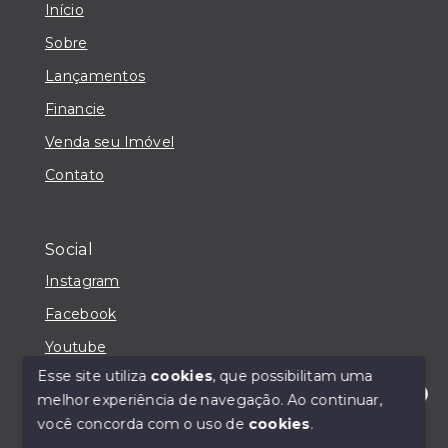
Início
Sobre
Lançamentos
Financie
Venda seu Imóvel
Contato
Social
Instagram
Facebook
Youtube
Esse site utiliza
cookies
, que possibilitam uma
melhor experiência de navegação.
Ao continuar,
Olá! Estou disponível para te ajudar.
você concorda com o uso de
cookies
.
© Copyright 2026 - IMOBILIÁRIA CASA MAIORI -
Todos os direitos reservados