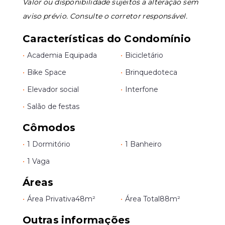
Valor ou disponibilidade sujeitos a alteração sem
aviso prévio. Consulte o corretor responsável.
Características do Condomínio
•
Academia Equipada
•
Bicicletário
•
Bike Space
•
Brinquedoteca
•
Elevador social
•
Interfone
•
Salão de festas
Cômodos
•
1 Dormitório
•
1 Banheiro
•
1 Vaga
Áreas
•
Área Privativa
48m²
•
Área Total
88m²
Outras informações