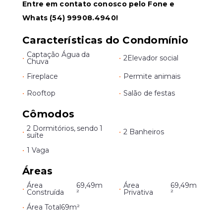
Entre em contato conosco pelo Fone e
Whats (54) 99908.4940!
Características do Condomínio
Captação Água da
•
•
2
Elevador social
Chuva
•
Fireplace
•
Permite animais
•
Rooftop
•
Salão de festas
Cômodos
2 Dormitórios, sendo 1
•
•
2 Banheiros
suíte
•
1 Vaga
Áreas
Área
69,49m
Área
69,49m
•
•
Construída
²
Privativa
²
•
Área Total
69m²