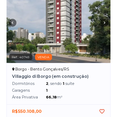
Ref.:
40749
VENDA
Borgo - Bento Gonçalves/RS
Villaggio di Borgo (em construção)
Dormitórios
2
, sendo
1
suíte
Garagens
1
Área Privativa
66,18
m²
R$550.108,00