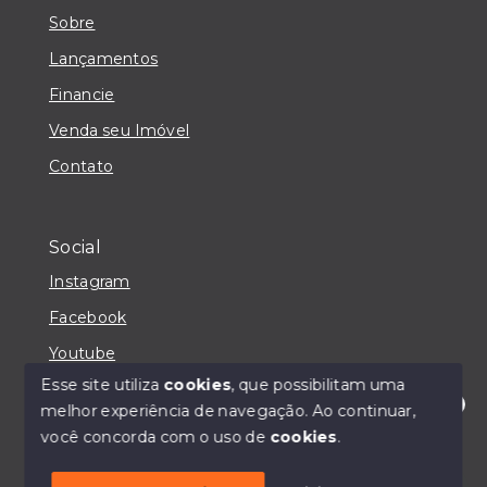
Sobre
Lançamentos
Financie
Venda seu Imóvel
Contato
Social
Instagram
Facebook
Youtube
Esse site utiliza
cookies
, que possibilitam uma
melhor experiência de navegação.
Ao continuar,
Olá! Estou disponível para te ajudar.
você concorda com o uso de
cookies
.
© Copyright 2026 - IMOBILIÁRIA CASA MAIORI -
Todos os direitos reservados