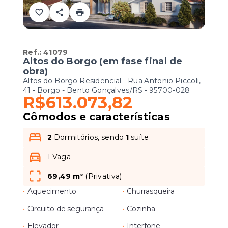
Ref.:
41079
Altos do Borgo (em fase final de
obra)
Altos do Borgo Residencial -
Rua Antonio Piccoli,
41 - Borgo - Bento Gonçalves/RS
- 95700-028
R$613.073,82
Cômodos e características
2
Dormitórios, sendo
1
suíte
1 Vaga
69,49 m²
(
Privativa
)
•
Aquecimento
•
Churrasqueira
•
Circuito de segurança
•
Cozinha
•
Elevador
•
Interfone