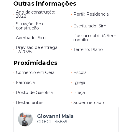
Outras informações
Ano da construção:
•
•
Perfil: Residencial
2028
Situação: Em
•
•
Escriturado: Sim
construção
Possui mobília?: Sem
•
Averbado: Sim
•
mobília
Previsão de entrega:
•
•
Terreno: Plano
12/2026
Proximidades
•
Comércio em Geral
•
Escola
•
Farmácia
•
Igreja
•
Posto de Gasolina
•
Praça
•
Restaurantes
•
Supermercado
Giovanni Maia
CRECI -
45859F