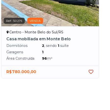
Ref.:
50275
VENDA
Centro - Monte Belo do Sul/RS
Casa mobiliada em Monte Belo
Dormitórios
2
, sendo
1
suíte
Garagens
1
Área Construída
96
m²
R$780.000,00