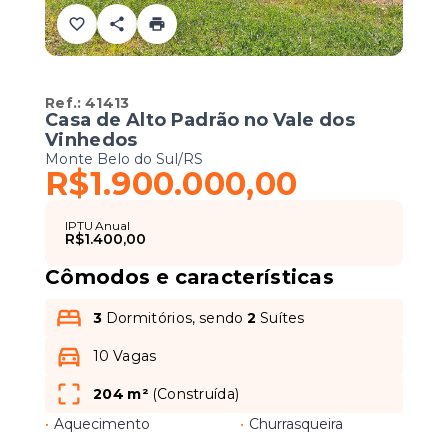
Ref.:
41413
Casa de Alto Padrão no Vale dos
Vinhedos
Monte Belo do Sul/RS
R$1.900.000,00
IPTU Anual
R$1.400,00
Cômodos e características
3
Dormitórios, sendo
2
Suítes
10 Vagas
204 m²
(
Construída
)
•
Aquecimento
•
Churrasqueira