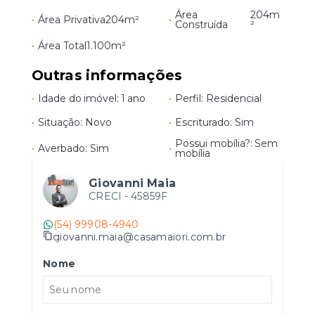
Área
204m
•
Área Privativa
204m²
•
Construída
²
•
Área Total
1.100m²
Outras informações
•
Idade do imóvel: 1 ano
•
Perfil: Residencial
•
Situação: Novo
•
Escriturado: Sim
Possui mobília?: Sem
•
Averbado: Sim
•
mobília
Giovanni Maia
CRECI -
45859F
(54) 99908-4940
giovanni.maia@casamaiori.com.br
Nome