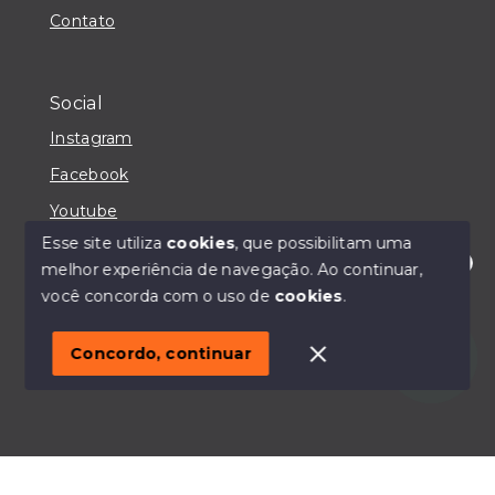
Contato
Social
Instagram
Facebook
Youtube
Esse site utiliza
cookies
, que possibilitam uma
melhor experiência de navegação.
Ao continuar,
Olá! Estou disponível para te ajudar.
você concorda com o uso de
cookies
.
© Copyright 2026 - IMOBILIÁRIA CASA MAIORI -
Todos os direitos reservados
Concordo, continuar
SITE PARA IMOBILIARIA
Início
Histórico
Favoritos