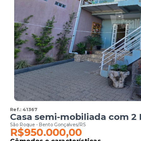
Ref.:
41367
Casa semi-mobiliada com 2 
São Roque - Bento Gonçalves/RS
R$950.000,00
Cômodos e características