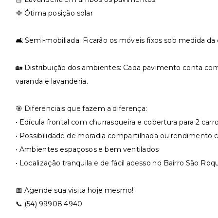
🌞 Ótima posição solar
🛋️ Semi-mobiliada: Ficarão os móveis fixos sob medida da 
🏡 Distribuição dos ambientes: Cada pavimento conta com 2
varanda e lavanderia.
🎯 Diferenciais que fazem a diferença:
• Edícula frontal com churrasqueira e cobertura para 2 carr
• Possibilidade de moradia compartilhada ou rendimento
• Ambientes espaçosos e bem ventilados
• Localização tranquila e de fácil acesso no Bairro São Roq
📅 Agende sua visita hoje mesmo!
📞 (54) 99908.4940