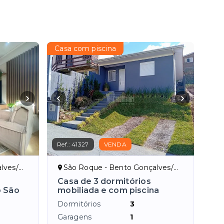
Casa com piscina
Ref.:
41327
VENDA
ves/RS
São Roque - Bento Gonçalves/RS
Casa de 3 dormitórios
o São
mobiliada e com piscina
Dormitórios
3
Garagens
1