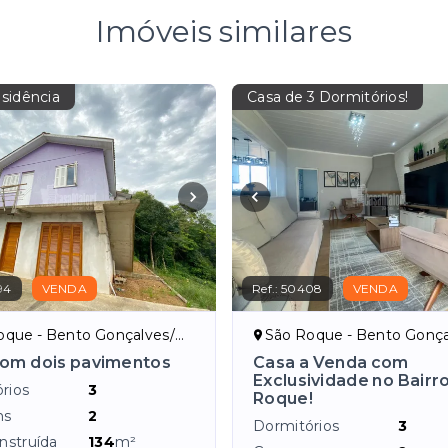
Imóveis similares
sidência
Casa de 3 Dormitórios!
94
VENDA
Ref.:
50408
VENDA
que - Bento Gonçalves/RS
São Roque - Bento Gonçal
om dois pavimentos
Casa a Venda com
Exclusividade no Bairr
rios
3
Roque!
ns
2
Dormitórios
3
nstruída
134
m²