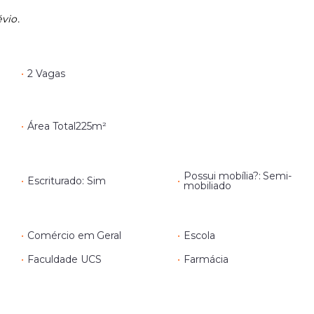
vio.
•
2 Vagas
•
Área Total
225m²
Possui mobília?: Semi-
•
Escriturado: Sim
•
mobiliado
•
Comércio em Geral
•
Escola
•
Faculdade UCS
•
Farmácia