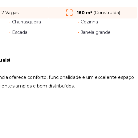
2 Vagas
160 m²
(
Construída
)
•
Churrasqueira
•
Cozinha
•
Escada
•
Janela grande
uais!
dência oferece conforto, funcionalidade e um excelente espaço
bientes amplos e bem distribuídos.