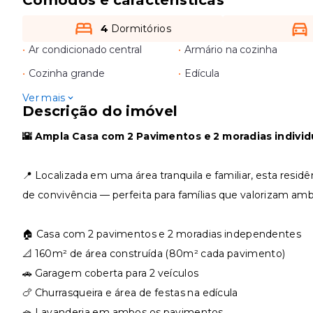
4
Dormitórios
•
Ar condicionado central
•
Armário na cozinha
•
Cozinha grande
•
Edícula
Ver mais
Descrição do imóvel
🌇 Ampla Casa com 2 Pavimentos e 2 moradias individ
📍 Localizada em uma área tranquila e familiar, esta resi
de convivência — perfeita para famílias que valorizam am
🏠 Casa com 2 pavimentos e 2 moradias independentes
📐 160m² de área construída (80m² cada pavimento)
🚗 Garagem coberta para 2 veículos
🍗 Churrasqueira e área de festas na edícula
🧺 Lavanderia em ambos os pavimentos