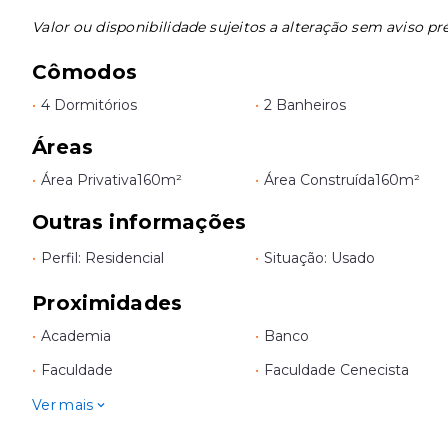
Valor ou disponibilidade sujeitos a alteração sem aviso pré
Cômodos
•
4 Dormitórios
•
2 Banheiros
Áreas
•
Área Privativa
160m²
•
Área Construída
160m²
Outras informações
•
Perfil: Residencial
•
Situação: Usado
Proximidades
•
Academia
•
Banco
•
Faculdade
•
Faculdade Cenecista
Ver mais