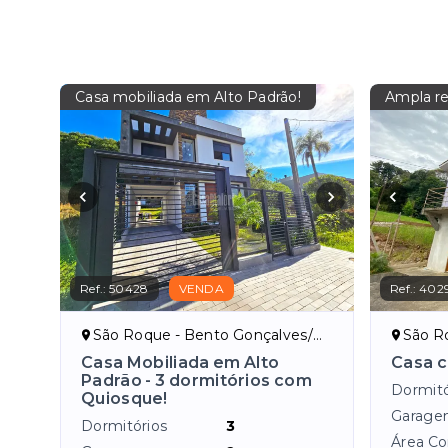
Casa mobiliada em Alto Padrão!
Ampla re
Ref.:
50428
VENDA
Ref.:
402
São Roque - Bento Gonçalves/RS
São Ro
Casa Mobiliada em Alto
Casa c
Padrão - 3 dormitórios com
Dormitó
Quiosque!
Garage
Dormitórios
3
Área Co