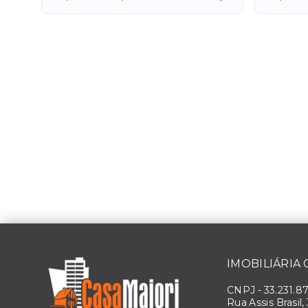
IMOBILIÁRIA
CNPJ
-
33.231.8
Rua Assis Brasil,