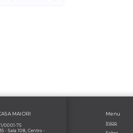
 CASA MAIORI
Menu
Início
71/0001-75
 35 - Sala 108, Centro -
Sobre