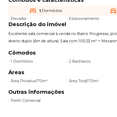
1
Dormitório
•
Elevador
•
Estacionamento
Descrição do imóvel
Excelente sala comercial à venda no Bairro Progresso, p
direito duplo (6m de altura). Sala com 100,53 m² + Mezani
Cômodos
•
1 Dormitório
•
2 Banheiros
Áreas
•
Área Privativa
170m²
•
Área Total
170m²
Outras informações
•
Perfil: Comercial