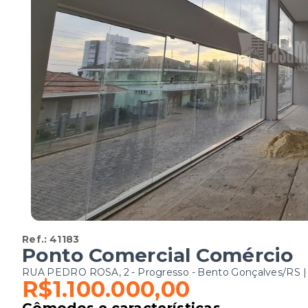
Ref.:
41183
Ponto Comercial Comércio
RUA PEDRO ROSA, 2 - Progresso - Bento Gonçalves/RS |
R$1.100.000,00
Cômodos e características