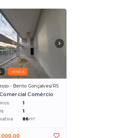
4
VENDA
esso - Bento Gonçalves/RS
 Comercial Comércio
rios
1
ns
1
vativa
86
m²
.000,00