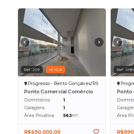
Ref.:
209
VENDA
Ref.:
4118
Progresso - Bento Gonçalves/RS
Progr
Ponto Comercial Comércio
Ponto
Dormitórios
1
Dormitó
Garagens
1
Garage
Área Privativa
562
m²
Área Pri
R$690.000,00
R$890