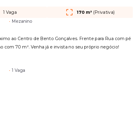
1 Vaga
170 m²
(
Privativa
)
•
Mezanino
róximo ao Centro de Bento Gonçalves. Frente para Rua com pé
no com 70 m². Venha já e invista no seu próprio negócio!
•
1 Vaga