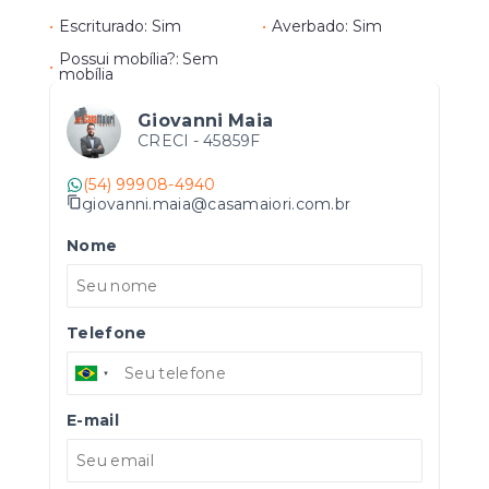
•
Escriturado: Sim
•
Averbado: Sim
Possui mobília?: Sem
•
mobília
Giovanni Maia
CRECI -
45859F
(54) 99908-4940
giovanni.maia@casamaiori.com.br
Nome
Telefone
E-mail