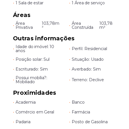
•
1 Sala de estar
•
1 Área de serviço
Áreas
Área
103,78m
Área
103,78
•
•
Privativa
²
Construída
m²
Outras informações
Idade do imóvel: 10
•
•
Perfil: Residencial
anos
•
Posição solar: Sul
•
Situação: Usado
•
Escriturado: Sim
•
Averbado: Sim
Possui mobília?:
•
•
Terreno: Declive
Mobiliado
Proximidades
•
Academia
•
Banco
•
Comércio em Geral
•
Farmácia
•
Padaria
•
Posto de Gasolina