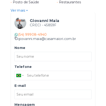
•
Posto de Saúde
•
Restaurantes
Ver mais
Giovanni Maia
CRECI -
45859F
(54) 99908-4940
giovanni.maia@casamaiori.com.br
Nome
Telefone
E-mail
Mensagem