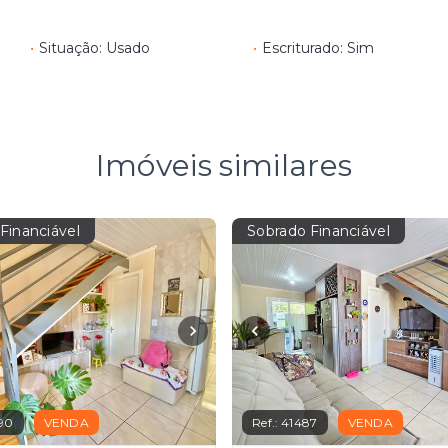
•
Situação: Usado
•
Escriturado: Sim
Imóveis similares
Financiável
Sobrado Financiável
90
VENDA
Ref.:
41487
VENDA