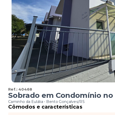
Ref.:
40468
Sobrado em Condomínio no B
Caminho da Eulália - Bento Gonçalves/RS
Cômodos e características