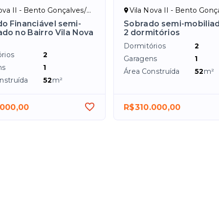
ova II - Bento Gonçalves/RS
Vila Nova II - Bento Gonçal
o Financiável semi-
Sobrado semi-mobilia
ado no Bairro Vila Nova
2 dormitórios
Dormitórios
2
rios
2
Garagens
1
ns
1
Área Construída
52
m²
nstruída
52
m²
.000,00
R$310.000,00