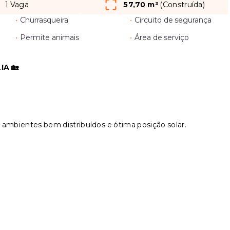
1 Vaga
57,70 m²
(
Construída
)
•
Churrasqueira
•
Circuito de segurança
•
Permite animais
•
Área de serviço
A 🏡
ambientes bem distribuídos e ótima posição solar.