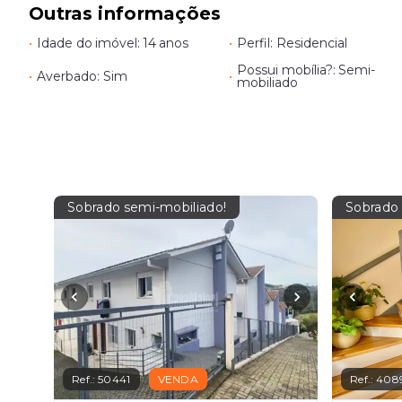
Outras informações
•
Idade do imóvel: 14 anos
•
Perfil: Residencial
Possui mobília?: Semi-
•
Averbado: Sim
•
mobiliado
Sobrado semi-mobiliado!
Sobrado 
Ref.:
50441
VENDA
Ref.:
408