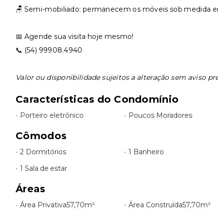
🪑 Semi-mobiliado: permanecem os móveis sob medida em
📅 Agende sua visita hoje mesmo!
📞 (54) 99908.4940
Valor ou disponibilidade sujeitos a alteração sem aviso pré
Características do Condomínio
•
Porteiro eletrônico
•
Poucos Moradores
Cômodos
•
2 Dormitórios
•
1 Banheiro
•
1 Sala de estar
Áreas
•
Área Privativa
57,70m²
•
Área Construída
57,70m²