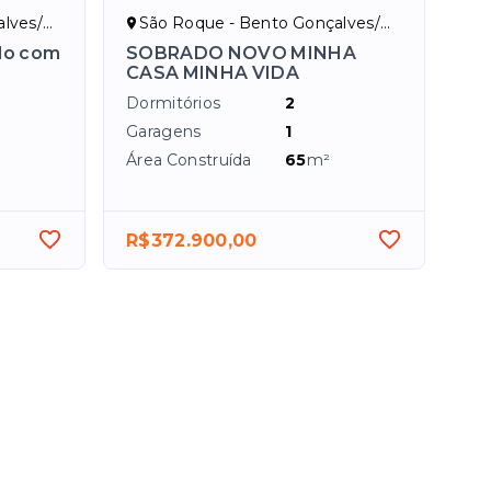
ves/RS
São Roque - Bento Gonçalves/RS
do com
SOBRADO NOVO MINHA
CASA MINHA VIDA
Dormitórios
2
Garagens
1
Área Construída
65
m²
R$372.900,00