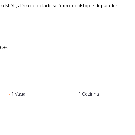
 MDF, além de geladeira, forno, cooktop e depurador.
vio.
•
1 Vaga
•
1 Cozinha