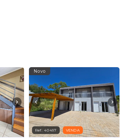
Novo
Ref.:
40497
VENDA