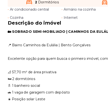
2
Dormitórios
•
Ar condicionado central
•
Armário na cozinha
•
Cozinha
•
Internet
Descrição do imóvel
🏡 SOBRADO SEMI-MOBILIADO | CAMINHOS DA EULÁLI
📍 Bairro Caminhos da Eulália | Bento Gonçalves
Excelente opção para quem busca o primeiro imóvel, com 
📐 57,70 m² de área privativa
🛏️ 2 dormitórios
🚿 1 banheiro social
🚗 1 vaga de garagem com depósito
☀️ Posição solar Leste