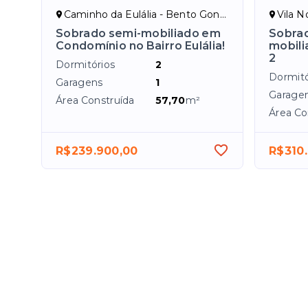
Caminho da Eulália - Bento Gonçalves/RS
Vila N
Sobrado semi-mobiliado em
Sobrad
Condomínio no Bairro Eulália!
mobili
2
Dormitórios
2
Dormitó
Garagens
1
Garage
Área Construída
57,70
m²
Área Co
R$239.900,00
R$310