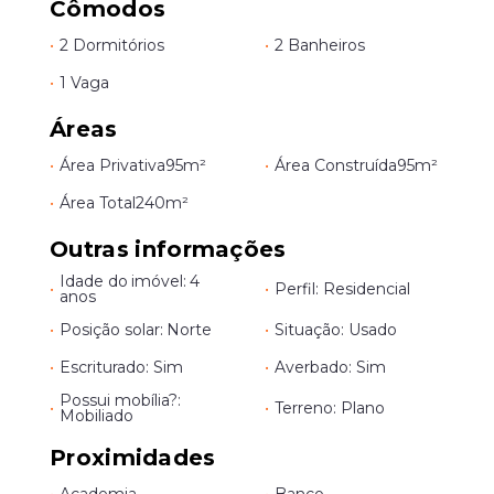
Cômodos
•
2 Dormitórios
•
2 Banheiros
•
1 Vaga
Áreas
•
Área Privativa
95m²
•
Área Construída
95m²
•
Área Total
240m²
Outras informações
Idade do imóvel: 4
•
•
Perfil: Residencial
anos
•
Posição solar: Norte
•
Situação: Usado
•
Escriturado: Sim
•
Averbado: Sim
Possui mobília?:
•
•
Terreno: Plano
Mobiliado
Proximidades