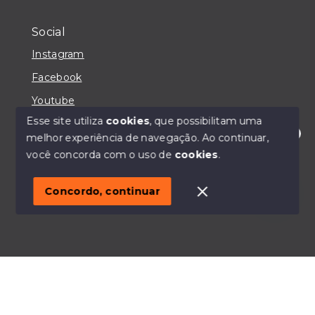
Social
Instagram
Facebook
Youtube
Esse site utiliza
cookies
, que possibilitam uma
melhor experiência de navegação.
Ao continuar,
Olá! Estou disponível para te ajudar.
você concorda com o uso de
cookies
.
© Copyright 2026 - IMOBILIÁRIA CASA MAIORI -
Todos os direitos reservados
Concordo, continuar
SITE PARA IMOBILIARIA
Início
Histórico
Favoritos