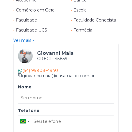
•
Academia
•
Banco
•
Comércio em Geral
•
Escola
•
Faculdade
•
Faculdade Cenecista
•
Faculdade UCS
•
Farmácia
Ver mais
Giovanni Maia
CRECI -
45859F
(54) 99908-4940
giovanni.maia@casamaiori.com.br
Nome
Telefone