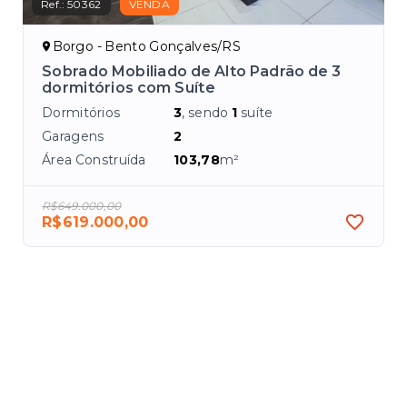
Ref.:
50362
VENDA
Borgo - Bento Gonçalves/RS
a
Sobrado Mobiliado de Alto Padrão de 3
dormitórios com Suíte
Dormitórios
3
, sendo
1
suíte
Garagens
2
Área Construída
103,78
m²
R$649.000,00
R$619.000,00