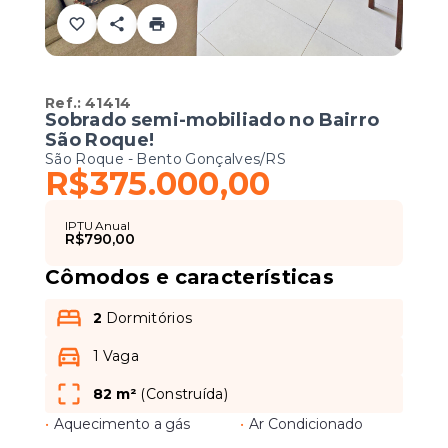
Ref.:
41414
Sobrado semi-mobiliado no Bairro
São Roque!
São Roque - Bento Gonçalves/RS
R$375.000,00
IPTU Anual
R$790,00
Cômodos e características
2
Dormitórios
1 Vaga
82 m²
(
Construída
)
•
Aquecimento a gás
•
Ar Condicionado