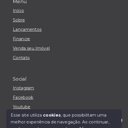
Menu
Início
Sobre
Lançamentos
Financie
Venda seu Imóvel
Contato
Social
Instagram
Facebook
Youtube
Esse site utiliza
cookies
, que possibilitam uma
melhor experiência de navegação.
Ao continuar,
Olá! Estou disponível para te ajudar.