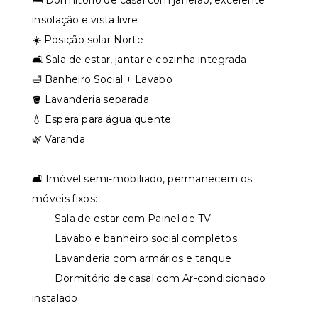
🛏️ Dormitório de casal com janelão, excelente
insolação e vista livre
☀️ Posição solar Norte
🛋️ Sala de estar, jantar e cozinha integrada
🛁 Banheiro Social + Lavabo
🪣 Lavanderia separada
💧 Espera para água quente
🌿 Varanda
🛋️ Imóvel semi-mobiliado, permanecem os
móveis fixos:
· Sala de estar com Painel de TV
· Lavabo e banheiro social completos
· Lavanderia com armários e tanque
· Dormitório de casal com Ar-condicionado
instalado