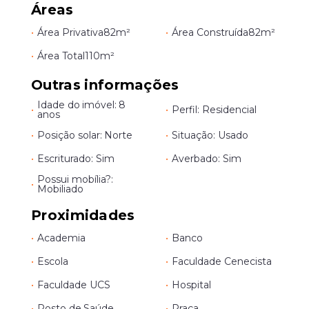
Áreas
•
Área Privativa
82m²
•
Área Construída
82m²
•
Área Total
110m²
Outras informações
Idade do imóvel: 8
•
•
Perfil: Residencial
anos
•
Posição solar: Norte
•
Situação: Usado
•
Escriturado: Sim
•
Averbado: Sim
Possui mobília?:
•
Mobiliado
Proximidades
•
Academia
•
Banco
•
Escola
•
Faculdade Cenecista
•
Faculdade UCS
•
Hospital
•
Posto de Saúde
•
Praça