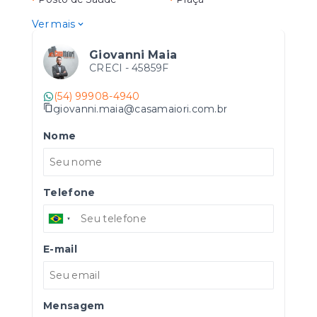
Ver mais
Giovanni Maia
CRECI -
45859F
(54) 99908-4940
giovanni.maia@casamaiori.com.br
Nome
Telefone
E-mail
Mensagem