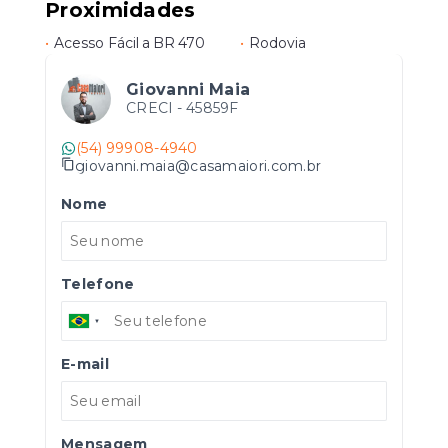
Proximidades
•
Acesso Fácil a BR 470
•
Rodovia
Giovanni Maia
CRECI -
45859F
(54) 99908-4940
giovanni.maia@casamaiori.com.br
Nome
Telefone
E-mail
Mensagem