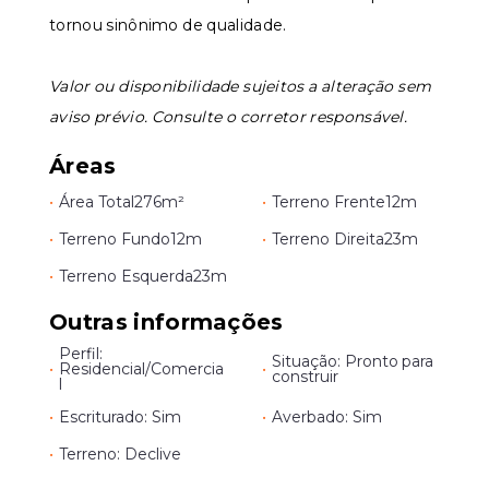
tornou sinônimo de qualidade.
Valor ou disponibilidade sujeitos a alteração sem
aviso prévio. Consulte o corretor responsável.
Áreas
•
Área Total
276m²
•
Terreno Frente
12m
•
Terreno Fundo
12m
•
Terreno Direita
23m
•
Terreno Esquerda
23m
Outras informações
Perfil:
Situação: Pronto para
•
Residencial/Comercia
•
construir
l
•
Escriturado: Sim
•
Averbado: Sim
•
Terreno: Declive