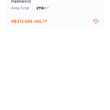
Palmeiro!
Área Total
276
m²
R$313.589.455,17