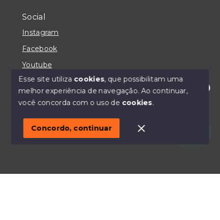
Social
Instagram
Facebook
Youtube
Esse site utiliza
cookies
, que possibilitam uma
melhor experiência de navegação.
Ao continuar,
Olá! Estou disponível para te ajudar.
você concorda com o uso de
cookies
.
© Copyright 2026 - IMOBILIÁRIA CASA MAIORI -
Todos os direitos reservados
Concordo, continuar
SITE PARA IMOBILIARIA
Início
Histórico
Favoritos