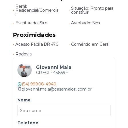
Perfil:
Situação: Pronto para
•
Residencial/Comercia
•
construir
l
•
Escriturado: Sim
•
Averbado: Sim
Proximidades
•
Acesso Fácil a BR 470
•
Comércio em Geral
•
Rodovia
Giovanni Maia
CRECI -
45859F
(54) 99908-4940
giovanni.maia@casamaiori.com.br
Nome
Telefone