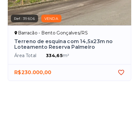
Ref.:
39606
VENDA
Barracão - Bento Gonçalves/RS
ro
Terreno de esquina com 14,5x23m no
Loteamento Reserva Palmeiro
Área Total
334,65
m²
R$230.000,00