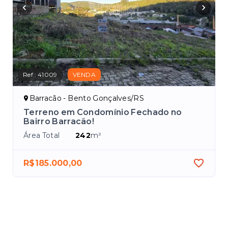
Ref.:
41009
VENDA
Barracão - Bento Gonçalves/RS
Terreno em Condomínio Fechado no
Bairro Barracão!
Área Total
242
m²
R$185.000,00