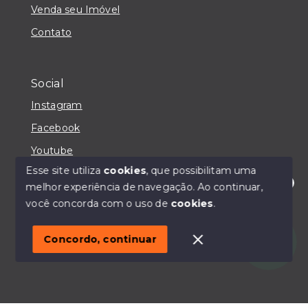
Venda seu Imóvel
Contato
Social
Instagram
Facebook
Youtube
Esse site utiliza
cookies
, que possibilitam uma
melhor experiência de navegação.
Ao continuar,
Olá! Estou disponível para te ajudar.
você concorda com o uso de
cookies
.
© Copyright 2026 - IMOBILIÁRIA CASA MAIORI -
Todos os direitos reservados
Concordo, continuar
SITE PARA IMOBILIARIA