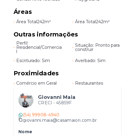
Áreas
•
Área Total
242m²
•
Área Total
242m²
Outras informações
Perfil:
Situação: Pronto para
•
Residencial/Comercia
•
construir
l
•
Escriturado: Sim
•
Averbado: Sim
Proximidades
•
Comércio em Geral
•
Restaurantes
Giovanni Maia
CRECI -
45859F
(54) 99908-4940
giovanni.maia@casamaiori.com.br
Nome