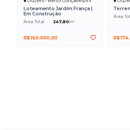
Cruzeiro - Bento Gonçalves/RS
Cruze
Loteamento Jardim França |
Terre
Em Construção
Área Tot
Área Total
247,80
m²
R$160.000,00
R$174