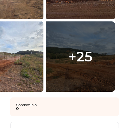
+
25
Condomínio
0