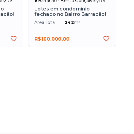
ves/RS
Barracão - Bento Gonçalves/RS
io
Lotes em condomínio
racão!
fechado no Bairro Barracão!
Área Total
242
m²
R$160.000,00