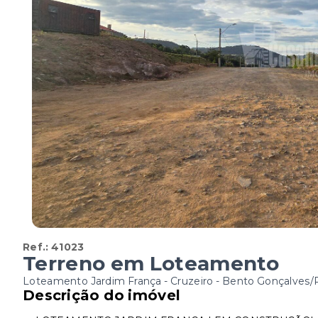
Ref.:
41023
Terreno em Loteamento
Loteamento Jardim França -
Cruzeiro - Bento Gonçalves/
Descrição do imóvel