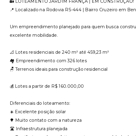
🏡 LOTEAMENTO JARDIM FRANÇA | EM CONSTRUÇÃO!
📍 Localizado na Rodovia RS-444 | Bairro Cruzeiro em Be
Um empreendimento planejado para quem busca construir
excelente mobilidade.
📐 Lotes residenciais de 240 m² até 459,23 m²
🏘️ Empreendimento com 326 lotes
🪑 Terrenos ideais para construção residencial
💰 Lotes a partir de R$ 160.000,00
Diferenciais do loteamento:
☀️ Excelente posição solar
🌳 Muito contato com a natureza
🛣️ Infraestrutura planejada