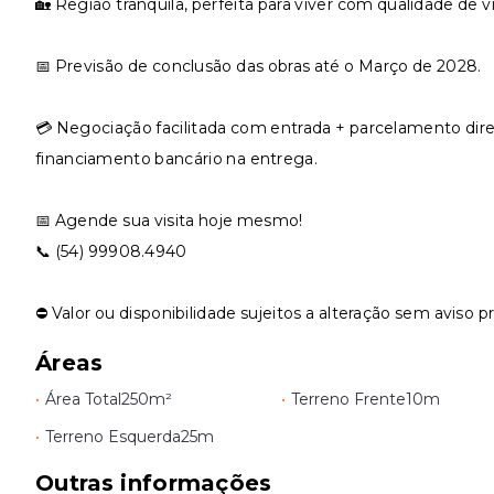
🏡 Região tranquila, perfeita para viver com qualidade de v
📅 Previsão de conclusão das obras até o Março de 2028.
💳 Negociação facilitada com entrada + parcelamento dire
financiamento bancário na entrega.
📅 Agende sua visita hoje mesmo!
📞 (54) 99908.4940
⛔ Valor ou disponibilidade sujeitos a alteração sem aviso pr
Áreas
•
Área Total
250m²
•
Terreno Frente
10m
•
Terreno Esquerda
25m
Outras informações