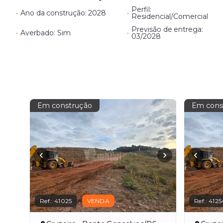
Perfil:
•
Ano da construção: 2028
•
Residencial/Comercial
Previsão de entrega:
•
Averbado: Sim
•
03/2028
Em construção
Em cons
Ref.:
41025
VENDA
Ref.:
4125