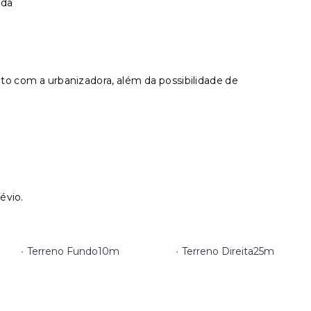
ida
to com a urbanizadora, além da possibilidade de
évio.
•
Terreno Fundo
10m
•
Terreno Direita
25m