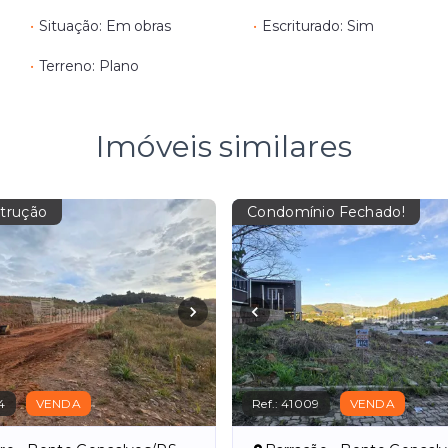
•
Situação: Em obras
•
Escriturado: Sim
•
Terreno: Plano
Imóveis similares
trução
Condomínio Fechado!
4
VENDA
Ref.:
41009
VENDA