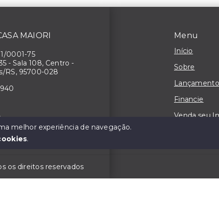
 CASA MAIORI
Menu
Início
71/0001-75
 35 - Sala 108, Centro -
Sobre
s/RS, 95700-028
Lançamento
4940
Financie
Venda seu I
3
 uma melhor experiência de navegação.
Contato
cookies
.
 os direitos reservados