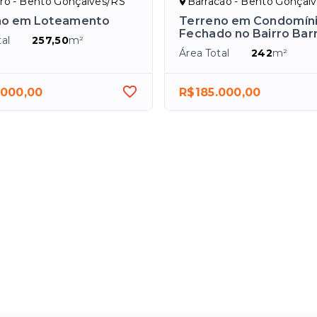
iro - Bento Gonçalves/RS
Barracão - Bento Gonçal
no em Loteamento
Terreno em Condomín
Fechado no Bairro Bar
al
257,50
m²
Área Total
242
m²
.000,00
R$185.000,00