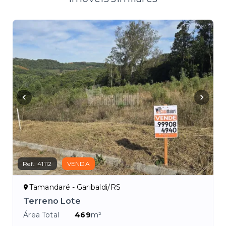
Ref.:
41112
VENDA
Tamandaré - Garibaldi/RS
Terreno Lote
Área Total
469
m²