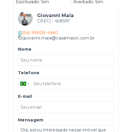
•
Escriturado: Sim
•
Averbado: Sim
Giovanni Maia
CRECI -
45859F
(54) 99908-4940
giovanni.maia@casamaiori.com.br
Nome
Telefone
E-mail
Mensagem