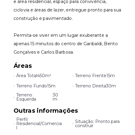
e área residencial, espaço para convivência,
ciclovia e áreas de lazer, entregue pronto para sua
construção e pavimentado.
Permita-se viver em um lugar exuberante a
apenas 15 minutos do centro de Garibaldi, Bento
Gonçalves e Carlos Barbosa.
Áreas
•
Área Total
450m²
•
Terreno Frente
15m
•
Terreno Fundo
15m
•
Terreno Direita
30m
Terreno
30
•
Esquerda
m
Outras informações
Perfil:
Situação: Pronto para
•
Residencial/Comercia
•
construir
l