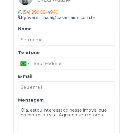
CRECI -
45859F
(54) 99908-4940
giovanni.maia@casamaiori.com.br
Nome
Telefone
E-mail
Mensagem