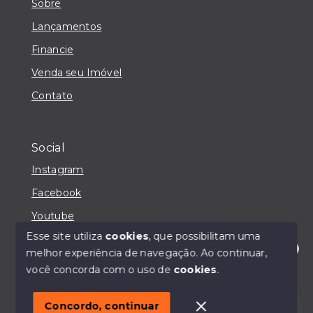
Sobre
Lançamentos
Financie
Venda seu Imóvel
Contato
Social
Instagram
Facebook
Youtube
Esse site utiliza
cookies
, que possibilitam uma
melhor experiência de navegação.
Ao continuar,
Olá! Estou disponível para te ajudar.
você concorda com o uso de
cookies
.
© Copyright 2026 - IMOBILIÁRIA CASA MAIORI -
Todos os direitos reservados
Concordo, continuar
SITE PARA IMOBILIARIA