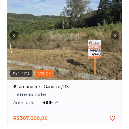
Ref.:
41112
VENDA
Tamandaré - Garibaldi/RS
Terreno Lote
Área Total
469
m²
R$307.000,00