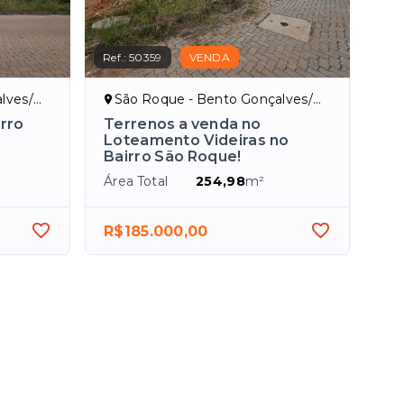
Ref.:
50359
VENDA
ves/RS
São Roque - Bento Gonçalves/RS
rro
Terrenos a venda no
Loteamento Videiras no
Bairro São Roque!
Área Total
254,98
m²
R$185.000,00