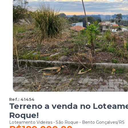
Ref.:
41454
Terreno a venda no Loteame
Roque!
Loteamento Videiras -
São Roque - Bento Gonçalves/RS