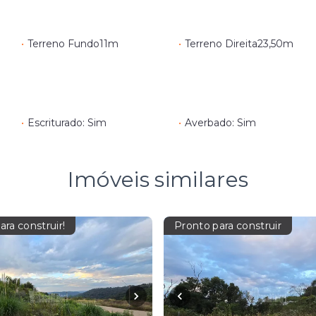
•
Terreno Fundo
11m
•
Terreno Direita
23,50m
•
Escriturado: Sim
•
Averbado: Sim
Imóveis similares
ara construir!
Pronto para construir