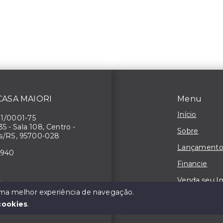
 CASA MAIORI
Menu
Início
71/0001-75
 35 - Sala 108, Centro -
Sobre
s/RS, 95700-028
Lançamento
4940
Financie
Venda seu I
3
 uma melhor experiência de navegação.
Contato
cookies
.