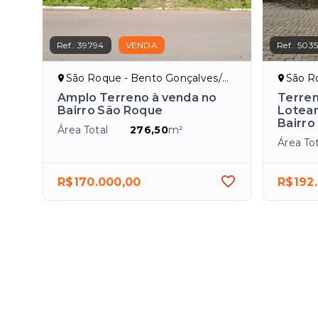
Ref.:
39794
VENDA
Ref.:
503
São Roque - Bento Gonçalves/RS
São Ro
Amplo Terreno à venda no
Terren
Bairro São Roque
Loteam
Bairro
Área Total
276,50
m²
Área Tot
R$170.000,00
R$192