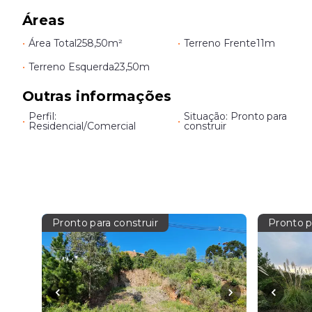
Áreas
•
Área Total
258,50m²
•
Terreno Frente
11m
•
Terreno Esquerda
23,50m
Outras informações
Perfil:
Situação: Pronto para
•
•
Residencial/Comercial
construir
Pronto para construir
Pronto p