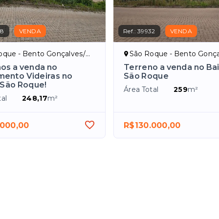
58
VENDA
Ref.:
39932
VENDA
que - Bento Gonçalves/RS
São Roque - Bento Gonçal
os a venda no
Terreno a venda no Bai
ento Videiras no
São Roque
 São Roque!
Área Total
259
m²
al
248,17
m²
.000,00
R$130.000,00