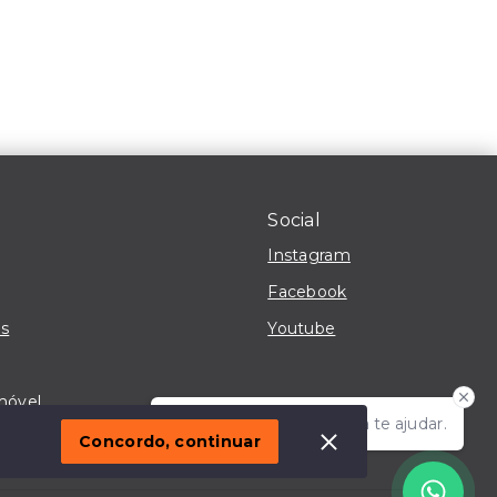
Social
Instagram
Facebook
s
Youtube
móvel
Olá! Estou disponível para te ajudar.
Concordo, continuar