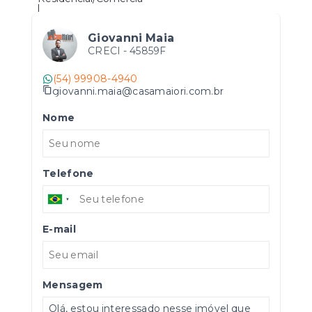
l
Giovanni Maia
CRECI -
45859F
(54) 99908-4940
giovanni.maia@casamaiori.com.br
Nome
Telefone
E-mail
Mensagem