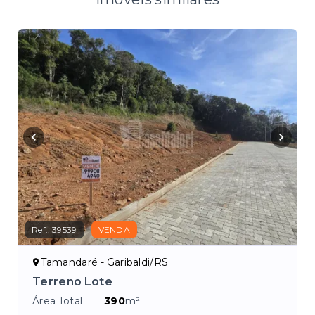
Ref.:
39539
VENDA
Tamandaré - Garibaldi/RS
Terreno Lote
Área Total
390
m²