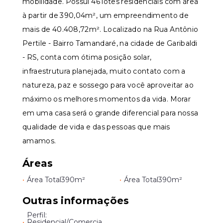
mobilidade. Possui 46 lotes residenciais com área
à partir de 390,04m², um empreendimento de
mais de 40.408,72m². Localizado na Rua Antônio
Pertile - Bairro Tamandaré, na cidade de Garibaldi
- RS, conta com ótima posição solar,
infraestrutura planejada, muito contato com a
natureza, paz e sossego para você aproveitar ao
máximo os melhores momentos da vida. Morar
em uma casa será o grande diferencial para nossa
qualidade de vida e das pessoas que mais
amamos.
Áreas
•
Área Total
390m²
•
Área Total
390m²
Outras informações
Perfil:
•
Residencial/Comercia