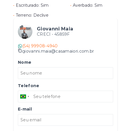
•
Escriturado: Sim
•
Averbado: Sim
•
Terreno: Declive
Giovanni Maia
CRECI -
45859F
(54) 99908-4940
giovanni.maia@casamaiori.com.br
Nome
Telefone
E-mail