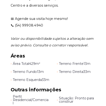
Centro e a diversos serviços.
📅 Agende sua visita hoje mesmo!
📞 (54) 99908.4940
Valor ou disponibilidade sujeitos a alteração sem
aviso prévio. Consulte o corretor responsável.
Áreas
•
Área Total
429m²
•
Terreno Frente
13m
•
Terreno Fundo
13m
•
Terreno Direita
33m
•
Terreno Esquerda
33m
Outras informações
Perfil:
Situação: Pronto para
•
Residencial/Comercia
•
construir
l