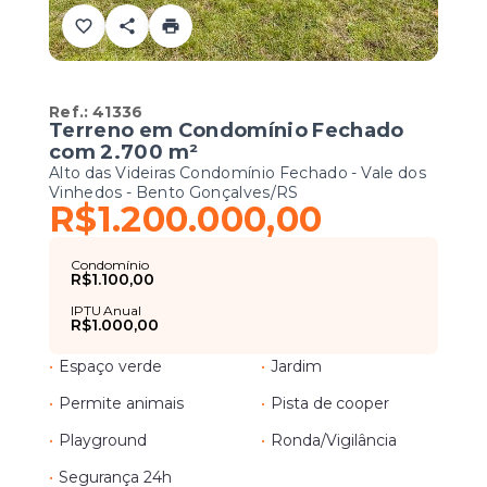
Ref.:
41336
Terreno em Condomínio Fechado
com 2.700 m²
Alto das Videiras Condomínio Fechado -
Vale dos
Vinhedos - Bento Gonçalves/RS
R$1.200.000,00
Condomínio
R$1.100,00
IPTU Anual
R$1.000,00
•
Espaço verde
•
Jardim
•
Permite animais
•
Pista de cooper
•
Playground
•
Ronda/Vigilância
•
Segurança 24h