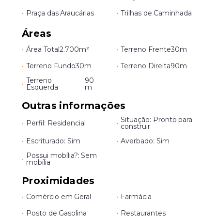
•
Praça das Araucárias
•
Trilhas de Caminhada
Áreas
•
Área Total
2.700m²
•
Terreno Frente
30m
•
Terreno Fundo
30m
•
Terreno Direita
90m
Terreno
90
•
Esquerda
m
Outras informações
Situação: Pronto para
•
Perfil: Residencial
•
construir
•
Escriturado: Sim
•
Averbado: Sim
Possui mobília?: Sem
•
mobília
Proximidades
•
Comércio em Geral
•
Farmácia
•
Posto de Gasolina
•
Restaurantes