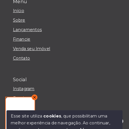
Menu
Início
Sobre
Lançamentos
Financie
Venda seu Imóvel
Contato
Social
Instagram
Facebook
Youtube
Esse site utiliza
cookies
, que possibilitam uma
melhor experiência de navegação.
Ao continuar,
Olá! Estou disponível para te ajudar.